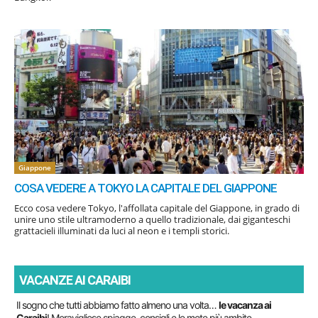
Giappone
COSA VEDERE A TOKYO LA CAPITALE DEL GIAPPONE
Ecco cosa vedere Tokyo, l'affollata capitale del Giappone, in grado di
unire uno stile ultramoderno a quello tradizionale, dai giganteschi
grattacieli illuminati da luci al neon e i templi storici.
VACANZE AI CARAIBI
Il sogno che tutti abbiamo fatto almeno una volta…
le vacanza ai
Caraibi
! Meravigliose spiagge, consigli e le mete più ambite