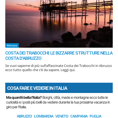
Abruzzo
COSTA DEI TRABOCCHI: LE BIZZARRE STRUTTURE NELLA
COSTA D’ABRUZZO
Se vuoi saperne di più sull’affascinate Costa dei Trabocchi in Abruzzo
ecco tutto quello che c’è da sapere. Leggi qui.
COSA FARE E VEDERE IN ITALIA
Ma quant’è bella l’Italia?
Borghi, città, made e montagne ecco tutte le
curiosità e i posti più belli da vedere durante la tua prossima vacanza in
giro per l’Italia.
ABRUZZO
LOMBARDIA
VENETO
CAMPANIA
PUGLIA