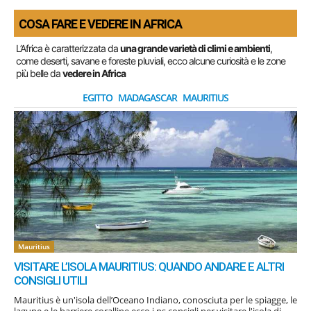
COSA FARE E VEDERE IN AFRICA
L’Africa è caratterizzata da
una grande varietà di climi e ambienti
,
come deserti, savane e foreste pluviali, ecco alcune curiosità e le zone
più belle da
vedere in Africa
EGITTO
MADAGASCAR
MAURITIUS
Mauritius
VISITARE L’ISOLA MAURITIUS: QUANDO ANDARE E ALTRI
CONSIGLI UTILI
Mauritius è un'isola dell’Oceano Indiano, conosciuta per le spiagge, le