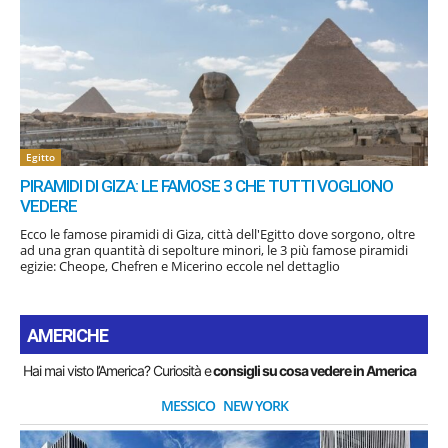
Egitto
PIRAMIDI DI GIZA: LE FAMOSE 3 CHE TUTTI VOGLIONO
VEDERE
Ecco le famose piramidi di Giza, città dell'Egitto dove sorgono, oltre
ad una gran quantità di sepolture minori, le 3 più famose piramidi
egizie: Cheope, Chefren e Micerino eccole nel dettaglio
AMERICHE
Hai mai visto l’America? Curiosità e
consigli su cosa vedere in America
MESSICO
NEW YORK