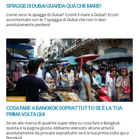
SPIAGGE DI DUBAI GUARDA QUA CHE MARE!
Come sono le spiagge di Dubai? Com’è il mare a Dubai? Eccoti
accontentato con le 7 spiaggia di Dubai che non ti devi
assolutamente perdere!
Thailandia
COSA FARE A BANGKOK SOPRATTUTTO SE È LA TUA
PRIMA VOLTA QUI
Se sei alla ricerca di qualche super-idea su cosa fare a Bangkok
questa è la pagina giusta. Abbiamo elencato alcune attività
assolutamente da provare soprattutto se è la tua prima volta qui a
Bangkok