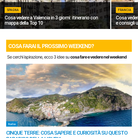
SPAGNA
FRANCIA
Cosa vedere a Valencia in 3 giorni: itinerario con
Cosa veder
mappa della Top 10
e consigli u
COSA FARAI IL PROSSIMO WEEKEND?
Se cerchi ispirazione, ecco 3 idee su
cosa fare e vedere nel weekend
Italia
CINQUE TERRE: COSA SAPERE E CURIOSITÀ SU QUESTO