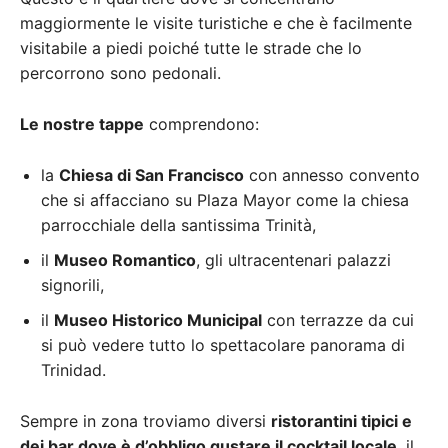
maggiormente le visite turistiche e che è facilmente
visitabile a piedi poiché tutte le strade che lo
percorrono sono pedonali.
Le nostre tappe
comprendono:
la
Chiesa di San Francisco
con annesso convento
che si affacciano su Plaza Mayor come la chiesa
parrocchiale della santissima Trinità,
il
Museo Romantico
, gli ultracentenari palazzi
signorili,
il
Museo Historico Municipal
con terrazze da cui
si può vedere tutto lo spettacolare panorama di
Trinidad.
Sempre in zona troviamo diversi
ristorantini tipici e
dei bar dove è d’obbligo gustare il cocktail locale
, il