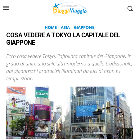
HOME
ASIA
GIAPPONE
COSA VEDERE A TOKYO LA CAPITALE DEL
GIAPPONE
Ecco cosa vedere Tokyo, l'affollata capitale del Giappone, in
grado di unire uno stile ultramoderno a quello tradizionale,
dai giganteschi grattacieli illuminati da luci al neon e i
templi storici.