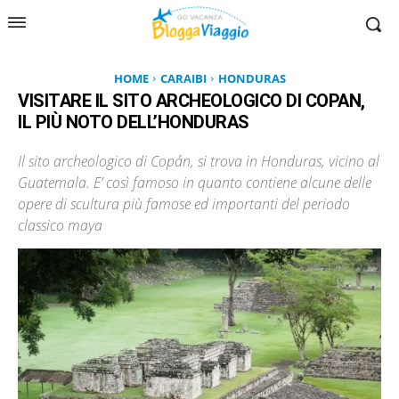
HOME
CARAIBI
HONDURAS
VISITARE IL SITO ARCHEOLOGICO DI COPAN,
IL PIÙ NOTO DELL’HONDURAS
Il sito archeologico di Copán, si trova in Honduras, vicino al
Guatemala. E’ così famoso in quanto contiene alcune delle
opere di scultura più famose ed importanti del periodo
classico maya