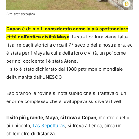
Sito archeologico
Copan
è da molti
considerata come la più spettacolare
città dell’antica civiltà Maya
, la sua fioritura viene fatta
risalire dagli storici a circa il 7° secolo della nostra era, ed
è stata per i Maya la culla della loro civiltà, un po’ come
per noi occidentali è stata Atene.
Il sito è stato dichiarato dal 1980 patrimonio mondiale
dell’umanità dall’UNESCO.
Esplorando le rovine si nota subito che si trattava di un
enorme complesso che si sviluppava su diversi livelli.
Il sito più grande, Maya, si trova a Copan
, mentre quello
più piccolo,
Las Sepolturas
, si trova a Lenca, circa un
chilometro di distanza.