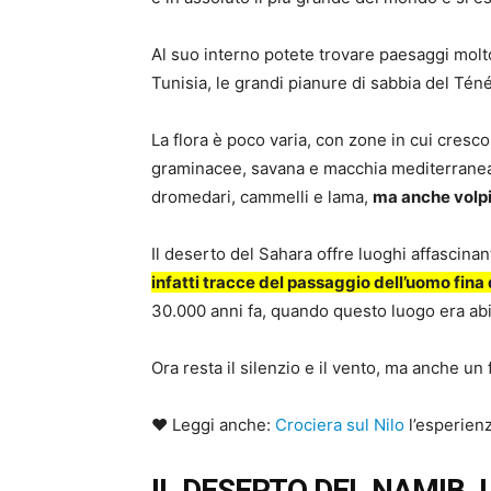
Al suo interno potete trovare paesaggi molto 
Tunisia, le grandi pianure di sabbia del Téné
La flora è poco varia, con zone in cui cresc
graminacee, savana e macchia mediterranea.
dromedari, cammelli e lama,
ma anche volpi, 
Il deserto del Sahara offre luoghi affascinan
infatti tracce del passaggio dell’uomo fina 
30.000 anni fa, quando questo luogo era abit
Ora resta il silenzio e il vento, ma anche un
♥ Leggi anche:
Crociera sul Nilo
l’esperienz
IL DESERTO DEL NAMIB, 