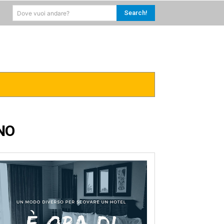
Search!
Dove vuoi andare?
RICA
CARAIBI
MORE
NO