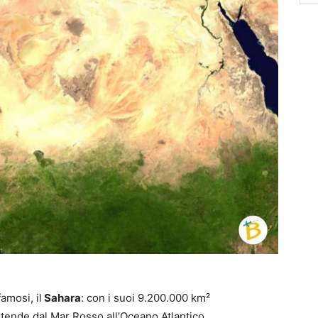
amosi, il
Sahara
: con i suoi 9.200.000 km²
stende dal Mar Rosso all’Oceano Atlantico.