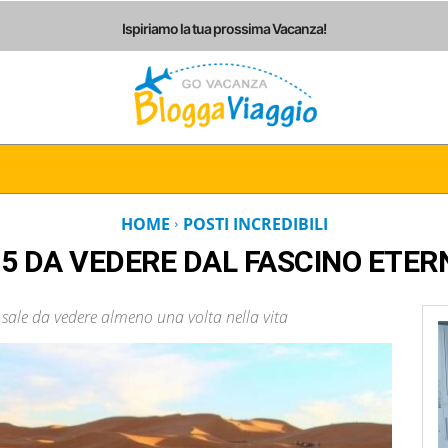
Ispiriamo la tua prossima Vacanza!
I
ITALIA
EUROPA
AMERICHE
ASIA
AF
HOME
POSTI INCREDIBILI
 5 DA VEDERE DAL FASCINO ETER
 sale da vedere almeno una volta nella vita