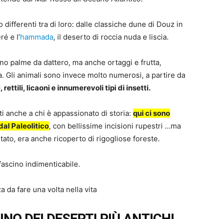
differenti tra di loro: dalle classiche dune di Douz in
ré e l’
hammada
, il deserto di roccia nuda e liscia.
ono palme da dattero, ma anche ortaggi e frutta,
 Gli animali sono invece molto numerosi, a partire da
rettili, licaoni e innumerevoli tipi di insetti.
ti anche a chi è appassionato di storia:
qui ci sono
dal Paleolitico
, con bellissime incisioni rupestri …ma
ato, era anche ricoperto di rigogliose foreste.
 fascino indimenticabile.
a da fare una volta nella vita
UNO DEI DESERTI PIÙ ANTICHI