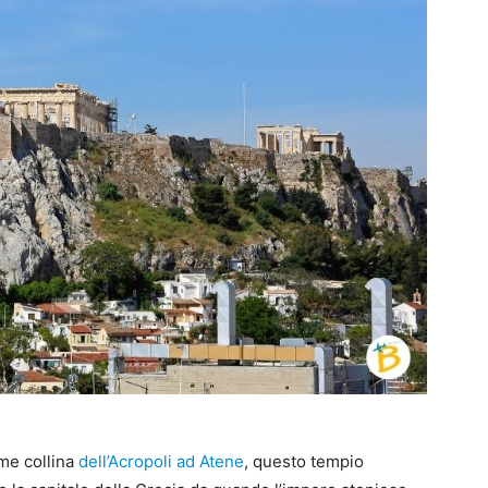
me collina
dell’Acropoli ad Atene
, questo tempio