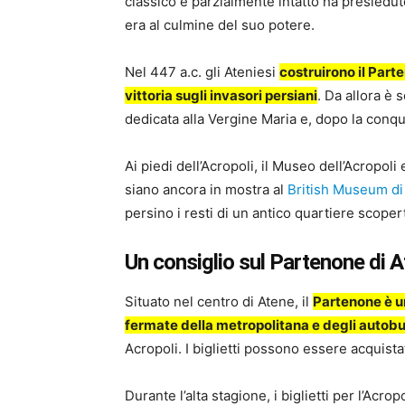
classico e parzialmente intatto ha presiedut
era al culmine del suo potere.
Nel 447 a.c. gli Ateniesi
costruirono il Part
vittoria sugli invasori persiani
. Da allora è 
dedicata alla Vergine Maria e, dopo la con
Ai piedi dell’Acropoli, il Museo dell’Acropo
siano ancora in mostra al
British Museum di
persino i resti di un antico quartiere scope
Un consiglio sul Partenone di 
Situato nel centro di Atene, il
Partenone è un
fermate della metropolitana e degli autobu
Acropoli. I biglietti possono essere acquistat
Durante l’alta stagione, i biglietti per l’Acro