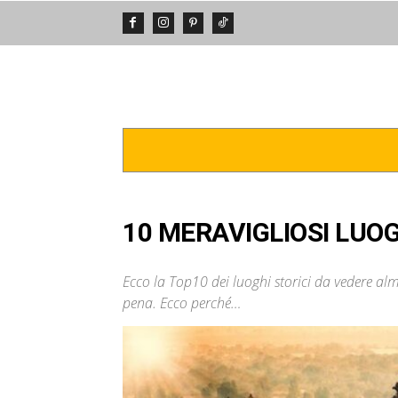
DA VEDERE
POSTI INCREDIBIL
10 MERAVIGLIOSI LUOG
Ecco la Top10 dei luoghi storici da vedere alm
pena. Ecco perché…