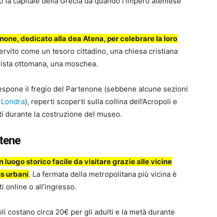
o la capitale della Grecia da quando l’impero ateniese
enone, dedicato alla dea Atena, per celebrare la loro
servito come un tesoro cittadino, una chiesa cristiana
quista ottomana, una moschea.
li espone il fregio del Partenone (sebbene alcune sezioni
 Londra
), reperti scoperti sulla collina dell’Acropoli e
rti durante la costruzione del museo.
Atene
 luogo storico facile da visitare grazie alle vicine
s urbani
. La fermata della metropolitana più vicina è
i online o all’ingresso.
poli costano circa 20€ per gli adulti e la metà durante