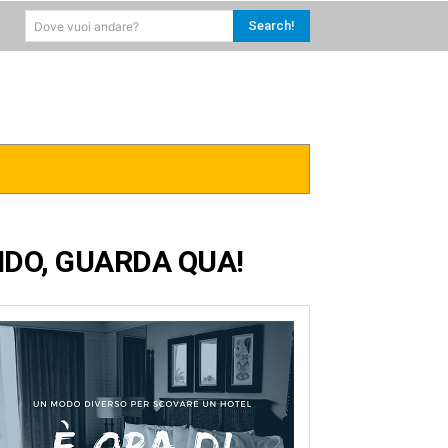
Search!
Dove vuoi andare?
RICA
CARAIBI
MORE
NDO, GUARDA QUA!