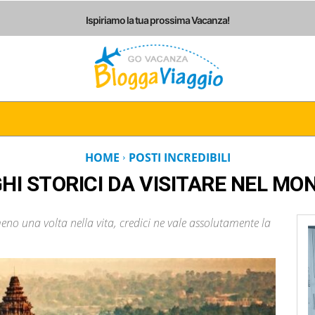
Ispiriamo la tua prossima Vacanza!
I
ITALIA
EUROPA
AMERICHE
ASIA
AF
HOME
POSTI INCREDIBILI
HI STORICI DA VISITARE NEL MO
eno una volta nella vita, credici ne vale assolutamente la