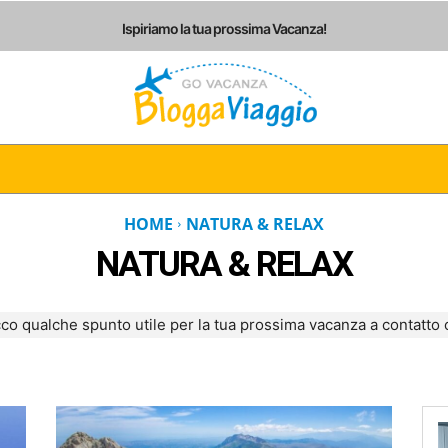
Ispiriamo la tua prossima Vacanza!
I
ITALIA
EUROPA
AMERICHE
ASIA
AF
HOME
NATURA & RELAX
NATURA & RELAX
cco qualche spunto utile per la tua prossima vacanza a contatto 