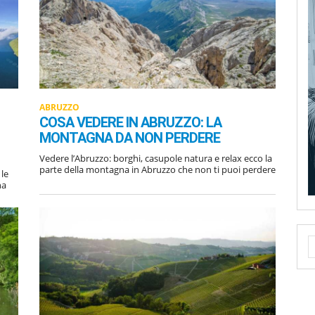
ABRUZZO
COSA VEDERE IN ABRUZZO: LA
MONTAGNA DA NON PERDERE
Vedere l’Abruzzo: borghi, casupole natura e relax ecco la
parte della montagna in Abruzzo che non ti puoi perdere
 le
na