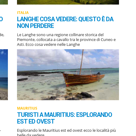
ITALIA
O
LANGHE COSA VEDERE: QUESTO È DA
NON PERDERE
de,
Le Langhe sono una regione collinare storica del
o
Piemonte, collocata a cavallo tra le province di Cuneo e
Asti. Ecco cosa vedere nelle Langhe
MAURITIUS
TURISTI A MAURITIUS: ESPLORANDO
EST ED OVEST
-
Esplorando le Mauritius est ed ovest ecco le località più
belle da vedere.