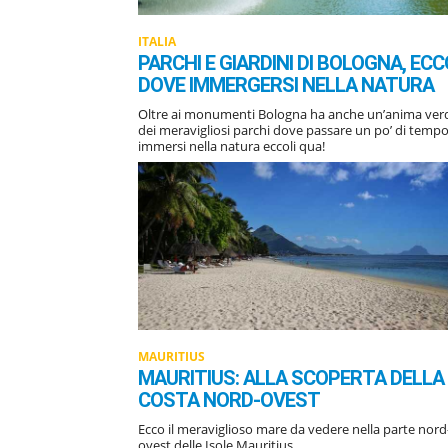
ITALIA
PARCHI E GIARDINI DI BOLOGNA, ECC
DOVE IMMERGERSI NELLA NATURA
Oltre ai monumenti Bologna ha anche un’anima ver
dei meravigliosi parchi dove passare un po’ di temp
immersi nella natura eccoli qua!
MAURITIUS
MAURITIUS: ALLA SCOPERTA DELLA
COSTA NORD-OVEST
Ecco il meraviglioso mare da vedere nella parte nord
ovest delle Isole Mauritius