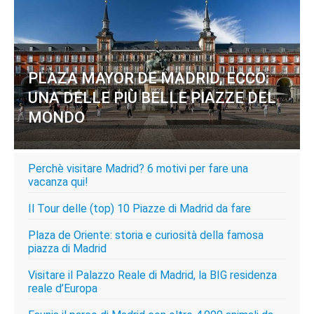
PLAZA MAYOR DE MADRID, ECCO:
UNA DELLE PIÙ BELLE PIAZZE DEL
MONDO
Perchè visitare Madrid? 6 motivi per fare una
vacanza qui!
Il Tour delle (top) 10 Piazze di Madrid da fare
Plaza de Oriente: storia e curiosità della famosa
piazza di Madrid
Visitare il Palazzo Reale di Madrid, la BIG residenza
reale d’Europa