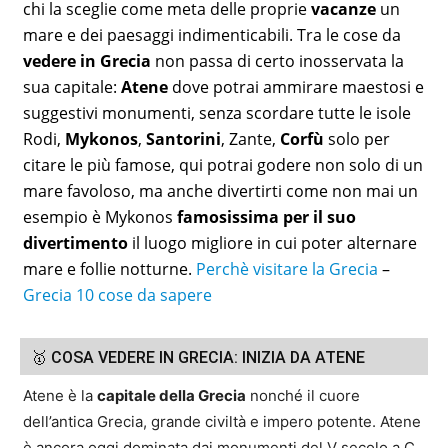
chi la sceglie come meta delle proprie
vacanze
un
mare e dei paesaggi indimenticabili. Tra le cose da
vedere in Grecia
non passa di certo inosservata la
sua capitale:
Atene
dove potrai ammirare maestosi e
suggestivi monumenti, senza scordare tutte le isole
Rodi,
Mykonos
,
Santorini
, Zante,
Corfù
solo per
citare le più famose, qui potrai godere non solo di un
mare favoloso, ma anche divertirti come non mai un
esempio è Mykonos
famosissima per il suo
divertimento
il luogo migliore in cui poter alternare
mare e follie notturne.
Perchè visitare la Grecia
–
Grecia 10 cose da sapere
🥇 COSA VEDERE IN GRECIA: INIZIA DA ATENE
Atene è la
capitale della Grecia
nonché il cuore
dell’antica Grecia, grande civiltà e impero potente. Atene
è ancora oggi dominata dai monumenti del V secolo a.C