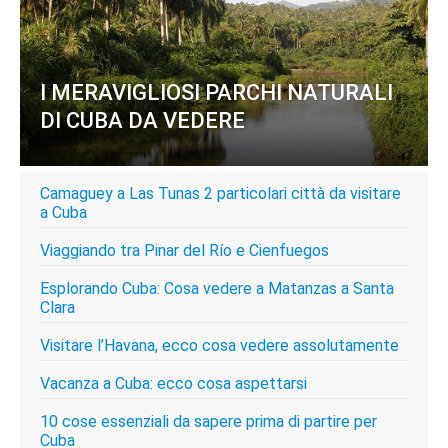
I MERAVIGLIOSI PARCHI NATURALI
DI CUBA DA VEDERE
Camaguey a Las Tunas 2 particolari città da visitare
a Cuba
Viaggiando tra Pinar del Río e Cienfuegos
Esplorando Cuba: Cosa vedere a Matanzas a Santa
Clara
Visitare l’Havana, ecco cosa vedere assolutamente
Vacanza a Cuba: ecco cosa aspettarsi
10 cose essenziali da sapere prima di partire per
Cuba