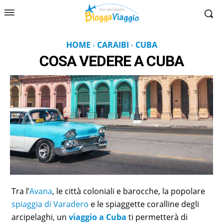
HOME
CARAIBI
CUBA
COSA VEDERE A
CUBA
Tra l’
Avana
, le città coloniali e barocche, la popolare
spiaggia di Varadero
e le spiaggette coralline degli
arcipelaghi, un
viaggio a Cuba
ti permetterà di