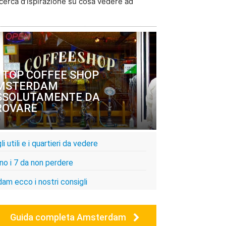
n cerca d’ispirazione su cosa vedere ad
5 TOP COFFEE SHOP
MSTERDAM
SSOLUTAMENTE DA
ROVARE
 utili e i quartieri da vedere
o i 7 da non perdere
am ecco i nostri consigli
Guida completa Amsterdam