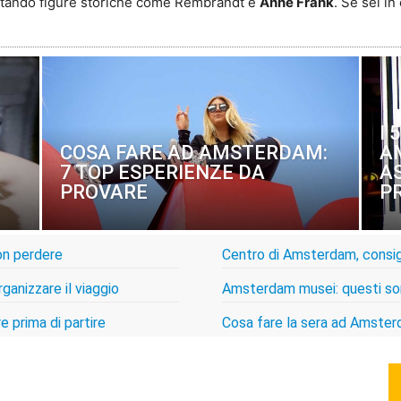
spitando figure storiche come Rembrandt e
Anne Frank
. Se sei i
I 
COSA FARE AD AMSTERDAM:
A
7 TOP ESPERIENZE DA
A
PROVARE
P
on perdere
Centro di Amsterdam, consigli
ganizzare il viaggio
Amsterdam musei: questi son
 prima di partire
Cosa fare la sera ad Amsterd