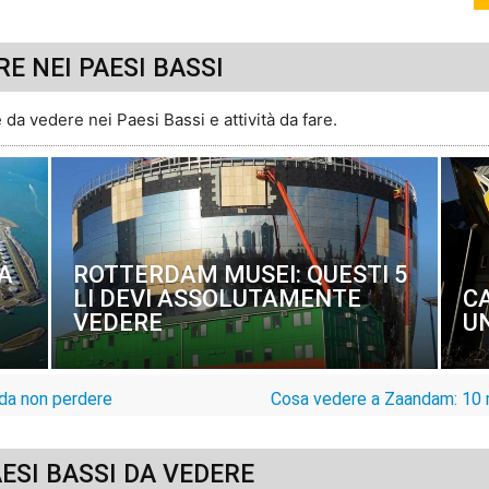
RE NEI PAESI BASSI
da vedere nei Paesi Bassi e attività da fare.
A
ROTTERDAM MUSEI: QUESTI 5
LI DEVI ASSOLUTAMENTE
C
VEDERE
U
 da non perdere
Cosa vedere a Zaandam: 10 
AESI BASSI DA VEDERE