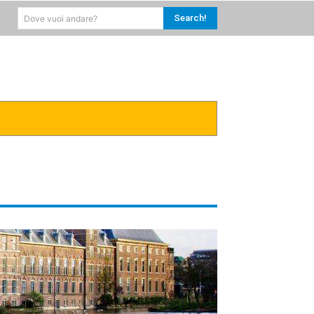
Search!
Dove vuoi andare?
RICA
CARAIBI
MORE