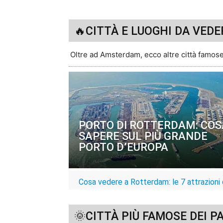
🔥CITTÀ E LUOGHI DA VEDE
Oltre ad Amsterdam, ecco altre città famose 
PORTO DI ROTTERDAM: COS
SAPERE SUL PIÙ GRANDE
PORTO D’EUROPA
Cosa vedere a Rotterdam: le 7 attrazioni
🌞CITTÀ PIÙ FAMOSE DEI P