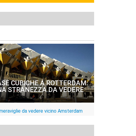
ASE CUBICHE A ROTTERDAM:
NA STRANEZZA DA VEDERE
meraviglie da vedere vicino Amsterdam