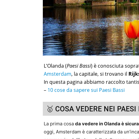
L’Olanda (
Paesi Bassi
) è conosciuta sopratt
Amsterdam
, la capitale, si trovano il
Rij
In questa pagina abbiamo raccolto tantis
–
10 cose da sapere sui Paesi Bassi
🥇 COSA VEDERE NEI PAESI
La prima cosa
da vedere in Olanda è sicur
oggi, Amsterdam è caratterizzata da un’incan