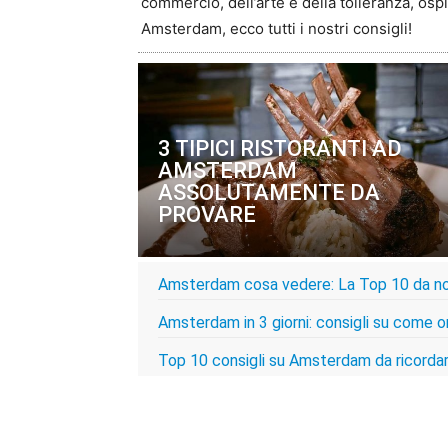
commercio, dell’arte e della tolleranza, o
Amsterdam, ecco tutti i nostri consigli!
3 TIPICI RISTORANTI AD
AMSTERDAM
ASSOLUTAMENTE DA
PROVARE
Amsterdam cosa vedere: La Top 10 da n
Amsterdam in 3 giorni: consigli su come or
Top 10 consigli su Amsterdam da ricordare