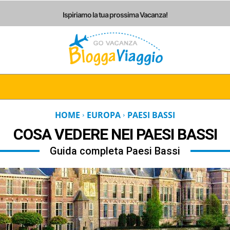
Ispiriamo la tua prossima Vacanza!
I
ITALIA
EUROPA
AMERICHE
ASIA
AF
HOME
EUROPA
PAESI BASSI
COSA VEDERE NEI
PAESI BASSI
Guida completa Paesi Bassi