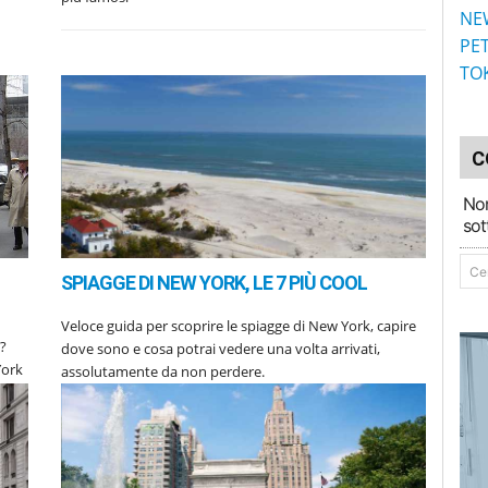
NE
PE
TO
C
Non
sot
Cer
SPIAGGE DI NEW YORK, LE 7 PIÙ COOL
Veloce guida per scoprire le spiagge di New York, capire
e?
dove sono e cosa potrai vedere una volta arrivati,
York
assolutamente da non perdere.