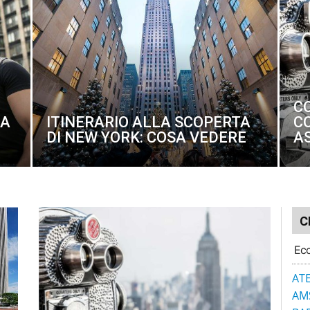
C
MA
ITINERARIO ALLA SCOPERTA
CO
DI NEW YORK: COSA VEDERE
A
C
Ecc
AT
AM