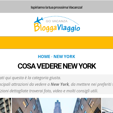
Ispiriamo la tua prossima Vacanza!
I
ITALIA
EUROPA
AMERICHE
ASIA
AF
HOME
NEW YORK
COSA VEDERE
NEW YORK
ati qui questa è la categoria giusta.
ncipali attrazioni da vedere a
New York
, da mettere nei preferiti
izioni dettagliate troverai foto, video e molti consigli utili.