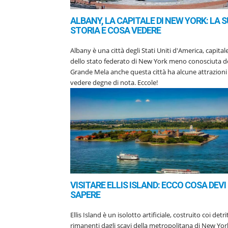
ALBANY, LA CAPITALE DI NEW YORK: LA 
STORIA E COSA VEDERE
Albany è una città degli Stati Uniti d'America, capital
dello stato federato di New York meno conosciuta de
Grande Mela anche questa città ha alcune attrazioni
vedere degne di nota. Eccole!
VISITARE ELLIS ISLAND: ECCO COSA DEVI
SAPERE
Ellis Island è un isolotto artificiale, costruito coi detrit
rimanenti dagli scavi della metropolitana di New Yor