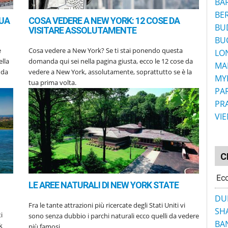
BA
BE
SUA
COSA VEDERE A NEW YORK: 12 COSE DA
BU
VISITARE ASSOLUTAMENTE
BU
e
Cosa vedere a New York? Se ti stai ponendo questa
LO
lla
domanda qui sei nella pagina giusta, ecco le 12 cose da
MA
 da
vedere a New York, assolutamente, soprattutto se è la
MY
tua prima volta.
PAR
PR
VI
C
Ecc
LE AREE NATURALI DI NEW YORK STATE
DU
Fra le tante attrazioni più ricercate degli Stati Uniti vi
SH
i
sono senza dubbio i parchi naturali ecco quelli da vedere
BA
k
più famosi