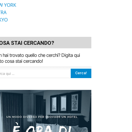
W YORK
TRA
KYO
OSA STAI CERCANDO?
 hai trovato quello che cerchi? Digita qui
to cosa stai cercando!
Cerca!
ca qui ...