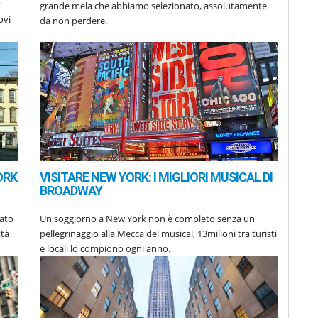
?
grande mela che abbiamo selezionato, assolutamente
ovi
da non perdere.
ORK
VISITARE NEW YORK: I MIGLIORI MUSICAL DI
BROADWAY
tato
Un soggiorno a New York non è completo senza un
ttà
pellegrinaggio alla Mecca del musical, 13milioni tra turisti
e locali lo compiono ogni anno.