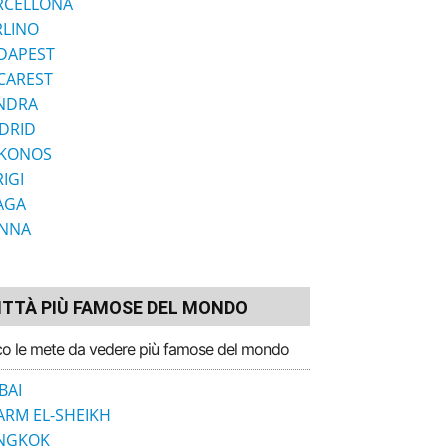
RCELLONA
RLINO
DAPEST
CAREST
NDRA
DRID
KONOS
IGI
AGA
ENNA
ITTÀ PIÙ FAMOSE DEL MONDO
o le mete da vedere più famose del mondo
BAI
ARM EL-SHEIKH
NGKOK