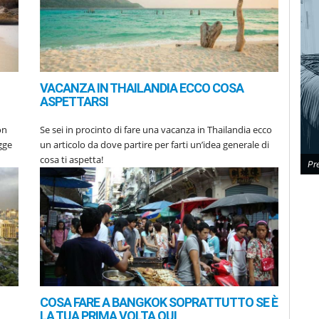
VACANZA IN THAILANDIA ECCO COSA
ASPETTARSI
on
Se sei in procinto di fare una vacanza in Thailandia ecco
gge
un articolo da dove partire per farti un’idea generale di
cosa ti aspetta!
Pr
COSA FARE A BANGKOK SOPRATTUTTO SE È
LA TUA PRIMA VOLTA QUI