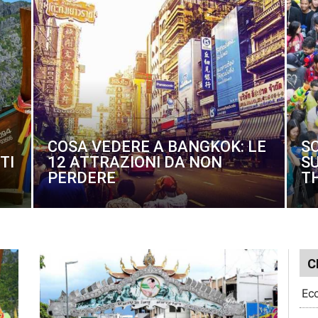
COSA VEDERE A BANGKOK: LE
S
TI
12 ATTRAZIONI DA NON
S
PERDERE
T
C
Ecc