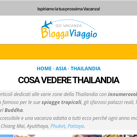
Ispiriamo la tua prossima Vacanza!
I
ITALIA
EUROPA
AMERICHE
ASIA
AF
HOME
ASIA
THAILANDIA
COSA VEDERE
THAILANDIA
ticoli dedicati alle varie zone della Thailandia con
innumerovoli
co famoso per le sue
spiagge tropicali
, gli sfarzosi palazzi reali
del
Buddha
.
accessibile e una vacanza adatta a tutti ecco perché ogni anno mol
, Chiang Mai, Ayutthaya,
Phuket
,
Pattaya
.