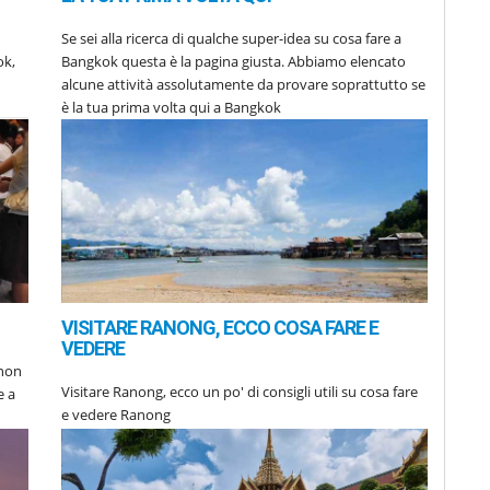
Se sei alla ricerca di qualche super-idea su cosa fare a
ok,
Bangkok questa è la pagina giusta. Abbiamo elencato
alcune attività assolutamente da provare soprattutto se
è la tua prima volta qui a Bangkok
VISITARE RANONG, ECCO COSA FARE E
VEDERE
 non
Visitare Ranong, ecco un po' di consigli utili su cosa fare
e a
e vedere Ranong