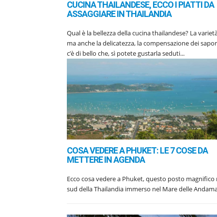
CUCINA THAILANDESE, ECCO I PIATTI DA
ASSAGGIARE IN THAILANDIA
Qual è la bellezza della cucina thailandese? La varietà,
ma anche la delicatezza, la compensazione dei sapori.
c’è di bello che, sì potete gustarla seduti...
COSA VEDERE A PHUKET: LE 7 COSE DA
METTERE IN AGENDA
Ecco cosa vedere a Phuket, questo posto magnifico 
sud della Thailandia immerso nel Mare delle Andam