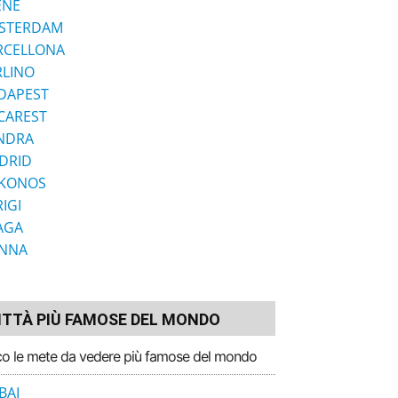
ENE
STERDAM
RCELLONA
RLINO
DAPEST
CAREST
NDRA
DRID
KONOS
IGI
AGA
ENNA
ITTÀ PIÙ FAMOSE DEL MONDO
o le mete da vedere più famose del mondo
BAI