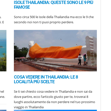
ISOLE THAILANDIA: QUESTE SONO LE 9 PIÙ
FAMOSE
Sono circa 500 le isole della Thailandia ma ecco le 9 che
 E
secondo noi non ti puoi proprio perdere.
COSA VEDERE IN THAILANDIA: LE 8
LOCALITÀ PIÙ SCELTE
nel
Se ti sei chiesto cosa vedere in Thailandia e non sai da
ane.
dove partire, ecco l’articolo giusto per te, troverai 8
luoghi assolutamente da non perdere nel tuo prossimo
viaggio in Thailandia