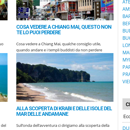
AT
AM
BA
BE
COSA VEDERE A CHIANG MAI, QUESTO NON
BU
TE LO PUOI PERDERE
BU
tuo
Cosa vedere a Chiang Mai, qualche consiglio utile,
LO
quando andare e i templi buddisti da non perdere
MA
MY
PAR
PR
VI
C
ALLA SCOPERTA DI KRABI E DELLE ISOLE DEL
MAR DELLE ANDAMANE
Ecc
 del
Sull’onda dell’avventura ci dirigiamo alla scoperta della
DU