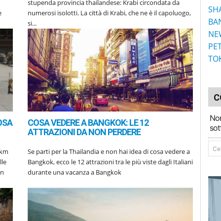
stupenda provincia thailandese: Krabi circondata da
SH
e
numerosi isolotti. La città di Krabi, che ne è il capoluogo,
BA
si...
NE
PE
TO
C
Non
OSA
COSA VEDERE A BANGKOK: LE 12
sot
ATTRAZIONI DA NON PERDERE
Cer
 km
Se parti per la Thailandia e non hai idea di cosa vedere a
lle
Bangkok, ecco le 12 attrazioni tra le più viste dagli Italiani
in
durante una vacanza a Bangkok