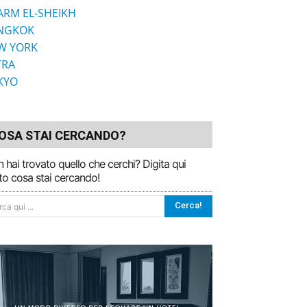
ARM EL-SHEIKH
NGKOK
W YORK
TRA
KYO
OSA STAI CERCANDO?
 hai trovato quello che cerchi? Digita qui
to cosa stai cercando!
Cerca!
ca qui ...