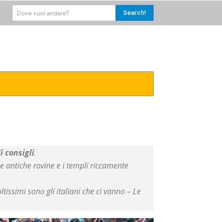
Search!
Dove vuoi andare?
RICA
CARAIBI
MORE
 consigli
.
, le antiche rovine e i templi riccamente
tissimi sono gli italiani che ci vanno – Le