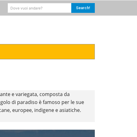
Search!
Dove vuoi andare?
RICA
CARAIBI
MORE
nante e variegata, composta da
ngolo di paradiso è famoso per le sue
cane, europee, indigene e asiatiche.