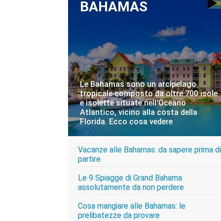
BAHAMAS
Le Bahamas sono un arcipelago
tropicale composto da oltre 700 isole
e isolette situate nell'Oceano
Atlantico, vicino alla costa della
Florida. Ecco cosa vedere
Vacanze alle Bahamas: da sapere prima di
VISITA LE BAHAMAS
partire
Le 9 Spiagge di Grand Bahama
assolutamente da non perdere
Cosa mangiare alle Bahamas: le
prelibatezze da provare