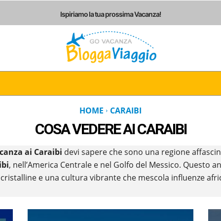
Ispiriamo la tua prossima Vacanza!
I
ITALIA
EUROPA
AMERICHE
ASIA
AF
HOME
CARAIBI
COSA VEDERE AI
CARAIBI
acanza ai Caraibi
devi sapere che sono una regione affasci
ibi
, nell’America Centrale e nel Golfo del Messico. Questo a
cristalline e una cultura vibrante che mescola influenze afri