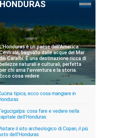
HONDURAS
L'Honduras è un paese dell'America
Centrale, bagnato dalle acque del Mar
dei Caraibi. È una destinazione ricca di
bellezze naturali e culturali, perfetta
per chi ama l'avventura e la storia.
Ecco cosa vedere
Cucina tipica, ecco cosa mangiare in
VISITA L'HONDURAS
Honduras
Tegucigalpa: cosa fare e vedere nella
capitale dell’Honduras
Visitare il sito archeologico di Copan, il più
noto dell’Honduras