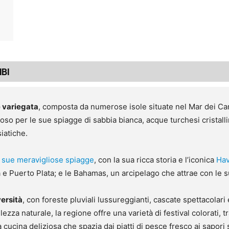
BI
e variegata
, composta da numerose isole situate nel Mar dei Cara
so per le sue spiagge di sabbia bianca, acque turchesi cristall
iatiche.
 sue meravigliose spiagge
, con la sua ricca storia e l’iconica
Ha
 e Puerto Plata; e le Bahamas, un arcipelago che attrae con le s
versità
, con foreste pluviali lussureggianti, cascate spettacolari
lezza naturale, la regione offre una varietà di festival colorati, 
 cucina deliziosa che spazia dai piatti di pesce fresco ai sapori 