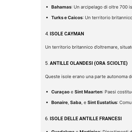
Bahamas
: Un arcipelago di oltre 700 is
Turks e Caicos
: Un territorio britanni
4.
ISOLE CAYMAN
Un territorio britannico d’oltremare, situat
5.
ANTILLE OLANDESI (ORA SCIOLTE)
Queste isole erano una parte autonoma del
Curaçao
e
Sint Maarten
: Paesi costit
Bonaire
,
Saba
, e
Sint Eustatius
: Comun
6.
ISOLE DELLE ANTILLE FRANCESI
Guadalupa
e
Martinica
: Dipartimenti 