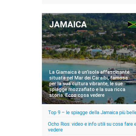
JAMAICA
La Giamaica è un'isola affascinante
situata nel Mar dei Caraibi, famosa
per la sua cultura vibrante, le sue
spiagge mozzafiato e la sua ricca
storia. Ecco cosa vedere
Top 9 – le spiagge della Jamaica più bell
VISITA LA GIAMAICA
Ocho Rios: video e info utili su cosa fare 
vedere