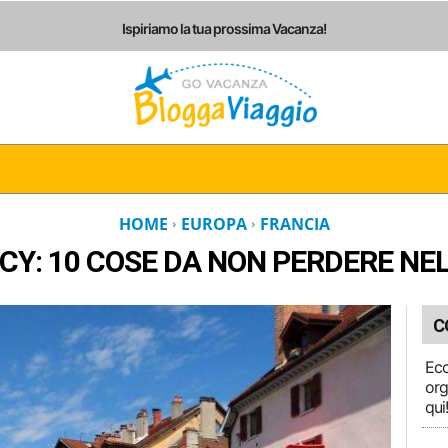
Ispiriamo la tua prossima Vacanza!
I
ITALIA
EUROPA
AMERICHE
ASIA
AF
HOME
EUROPA
FRANCIA
Y: 10 COSE DA NON PERDERE NEL
C
Ec
org
qui!