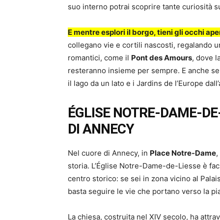
suo interno potrai scoprire tante curiosità su
E mentre esplori il borgo, tieni gli occhi aper
collegano vie e cortili nascosti, regalando 
romantici, come il
Pont des Amours
, dove l
resteranno insieme per sempre. E anche se n
il lago da un lato e i Jardins de l’Europe dall’
ÉGLISE NOTRE-DAME-DE-
DI ANNECY
Nel cuore di Annecy, in
Place Notre-Dame
,
storia. L’Église Notre-Dame-de-Liesse è faci
centro storico: se sei in zona vicino al Pala
basta seguire le vie che portano verso la pi
La chiesa, costruita nel XIV secolo, ha attra