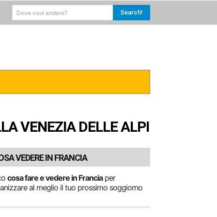
Search!
Dove vuoi andare?
RICA
CARAIBI
MORE
LA VENEZIA DELLE ALPI
OSA VEDERE IN FRANCIA
co
cosa fare e vedere in Francia
per
anizzare al meglio il tuo prossimo soggiorno