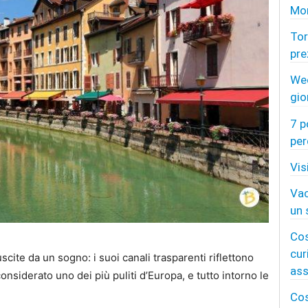
Mon
Tor
pre
Wee
gio
7 p
per
Vis
Vac
un 
Cos
cur
cite da un sogno: i suoi canali trasparenti riflettono
as
 considerato uno dei più puliti d’Europa, e tutto intorno le
Cos