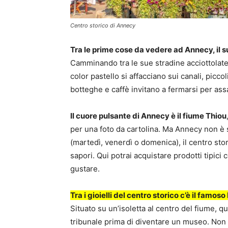
Centro storico di Annecy
Tra le prime cose da vedere ad Annecy, il su
Camminando tra le sue stradine acciottolate,
color pastello si affacciano sui canali, picco
botteghe e caffè invitano a fermarsi per ass
Il cuore pulsante di Annecy è il fiume Thiou
per una foto da cartolina. Ma Annecy non è sol
(martedì, venerdì o domenica), il centro stor
sapori. Qui potrai acquistare prodotti tipici 
gustare.
Tra i gioielli del centro storico c’è il famoso 
Situato su un’isoletta al centro del fiume, q
tribunale prima di diventare un museo. Non 