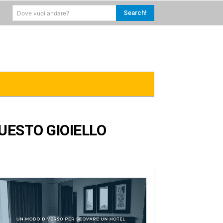
Search!
Dove vuoi andare?
RICA
CARAIBI
MORE
UESTO GIOIELLO