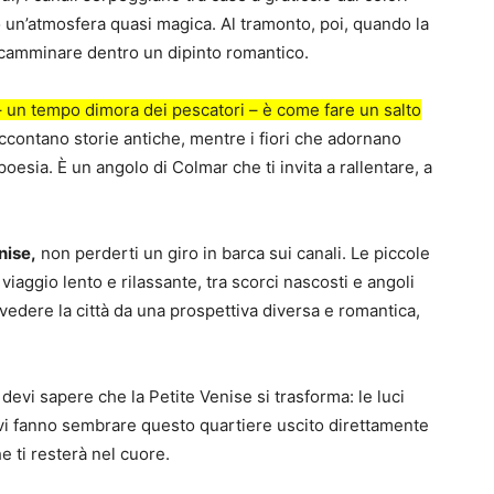
do un’atmosfera quasi magica. Al tramonto, poi, quando la
 camminare dentro un dipinto romantico.
 un tempo dimora dei pescatori – è come fare un salto
ccontano storie antiche, mentre i fiori che adornano
oesia. È un angolo di Colmar che ti invita a rallentare, a
nise,
non perderti un giro in barca sui canali. Le piccole
viaggio lento e rilassante, tra scorci nascosti e angoli
vedere la città da una prospettiva diversa e romantica,
 devi sapere che la Petite Venise si trasforma: le luci
stivi fanno sembrare questo quartiere uscito direttamente
e ti resterà nel cuore.