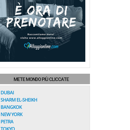
METE MONDO PIÙ CLICCATE
DUBAI
SHARM EL-SHEIKH
BANGKOK
NEW YORK
PETRA
TOKYO