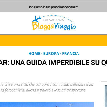
Ispiriamo la tua prossima Vacanza!
I
ITALIA
EUROPA
AMERICHE
ASIA
AF
HOME
EUROPA
FRANCIA
R: UNA GUIDA IMPERDIBILE SU Q
re che è una città che conquista con la sua bellezza senza
a fotocamera, allena il palato e lasciati trasportare