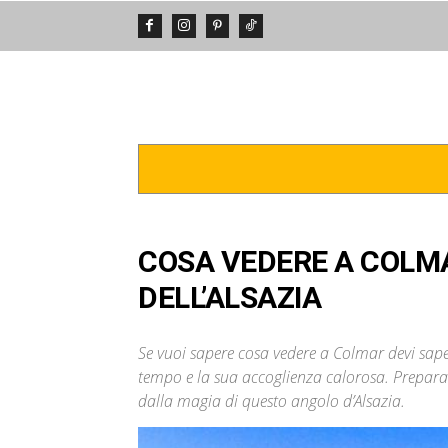
DA VEDERE
POSTI INCREDIBIL
COSA VEDERE A COLMA
DELL’ALSAZIA
Se vuoi sapere cosa vedere a Colmar devi sape
tempo e la sua accoglienza calorosa. Prepara l
dalla magia di questo angolo d’Alsazia.