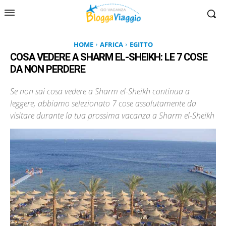
HOME
AFRICA
EGITTO
COSA VEDERE A SHARM EL-SHEIKH: LE 7 COSE
DA NON PERDERE
Se non sai cosa vedere a Sharm el-Sheikh continua a
leggere, abbiamo selezionato 7 cose assolutamente da
visitare durante la tua prossima vacanza a Sharm el-Sheikh