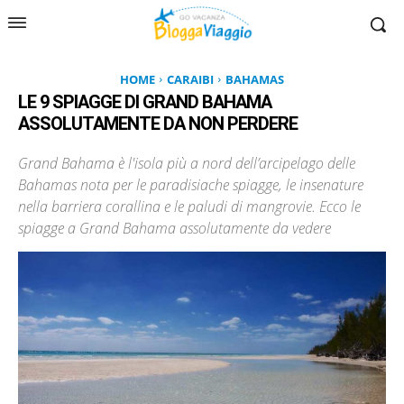
HOME
CARAIBI
BAHAMAS
LE 9 SPIAGGE DI GRAND BAHAMA
ASSOLUTAMENTE DA NON PERDERE
Grand Bahama è l'isola più a nord dell’arcipelago delle
Bahamas nota per le paradisiache spiagge, le insenature
nella barriera corallina e le paludi di mangrovie. Ecco le
spiagge a Grand Bahama assolutamente da vedere