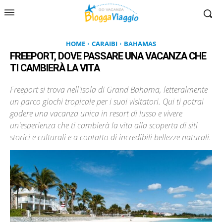
HOME
CARAIBI
BAHAMAS
FREEPORT, DOVE PASSARE UNA VACANZA CHE
TI CAMBIERÀ LA VITA
Freeport si trova nell'isola di Grand Bahama, letteralmente
un parco giochi tropicale per i suoi visitatori. Qui ti potrai
godere una vacanza unica in resort di lusso e vivere
un'esperienza che ti cambierà la vita alla scoperta di siti
storici e culturali e a contatto di incredibili bellezze naturali.