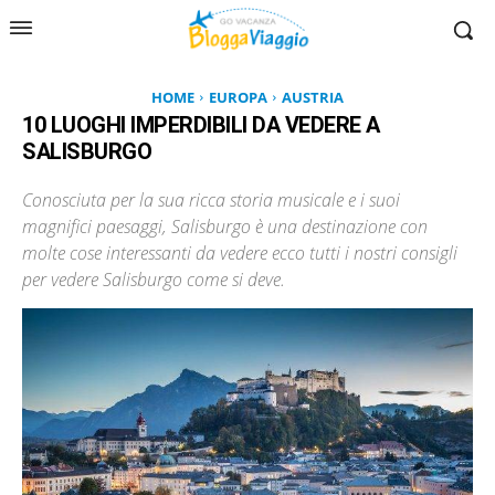
HOME
EUROPA
AUSTRIA
10 LUOGHI IMPERDIBILI DA VEDERE A
SALISBURGO
Conosciuta per la sua ricca storia musicale e i suoi
magnifici paesaggi, Salisburgo è una destinazione con
molte cose interessanti da vedere ecco tutti i nostri consigli
per vedere Salisburgo come si deve.