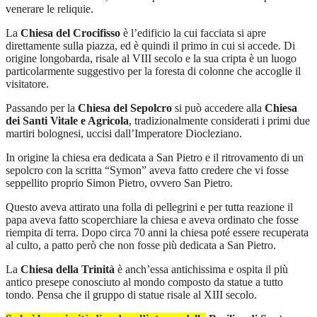
venerare le reliquie.
La
Chiesa del Crocifisso
è l’edificio la cui facciata si apre
direttamente sulla piazza, ed è quindi il primo in cui si accede. Di
origine longobarda, risale al VIII secolo e la sua cripta è un luogo
particolarmente suggestivo per la foresta di colonne che accoglie il
visitatore.
Passando per la
Chiesa del Sepolcro
si può accedere alla
Chiesa
dei Santi Vitale e Agricola
, tradizionalmente considerati i primi due
martiri bolognesi, uccisi dall’Imperatore Diocleziano.
In origine la chiesa era dedicata a San Pietro e il ritrovamento di un
sepolcro con la scritta “Symon” aveva fatto credere che vi fosse
seppellito proprio Simon Pietro, ovvero San Pietro.
Questo aveva attirato una folla di pellegrini e per tutta reazione il
papa aveva fatto scoperchiare la chiesa e aveva ordinato che fosse
riempita di terra. Dopo circa 70 anni la chiesa poté essere recuperata
al culto, a patto però che non fosse più dedicata a San Pietro.
La
Chiesa della Trinità
è anch’essa antichissima e ospita il più
antico presepe conosciuto al mondo composto da statue a tutto
tondo. Pensa che il gruppo di statue risale al XIII secolo.