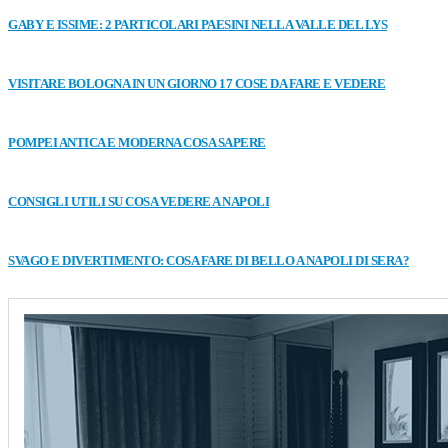
GABY E ISSIME: 2 PARTICOLARI PAESINI NELLA VALLE DEL LYS
VISITARE BOLOGNA IN UN GIORNO 17 COSE DA FARE E VEDERE
POMPEI ANTICA E MODERNA COSA SAPERE
CONSIGLI UTILI SU COSA VEDERE A NAPOLI
SVAGO E DIVERTIMENTO: COSA FARE DI BELLO A NAPOLI DI SERA?