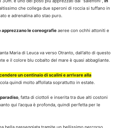
i 30m. è uno dei posti più apprezzati dai “salentini”,
in
altissimo che collega due speroni di roccia si tuffano in
ato e adrenalina allo stao puro.
he apprezzano le coreografie
aeree con ochhi attoniti e
Santa Maria di Leuca va verso Otranto, dall’alto di questo
te e il colore blu cobalto del mare è quasi abbagliante.
cendere un centinaio di scalini e arrivare alla
ccola quindi molto affollata soprattutto in estate.
 paradiso
, fatta di ciottoli e inserita tra due alti costoni
uanto qui l’acqua è profonda, quindi perfetta per le
 una bella passeggiata tramite un bellissimo percorso