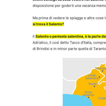
disposizione per goderti una vacanza memora
Ma prima di vedere le spiagge e altre cose 
si trova il Salento?
Il
Salento o penisola salentina, è la parte d
Adriatico, il così detto Tacco d’Italia, compr
di Brindisi e in minor parte quella di Taranto