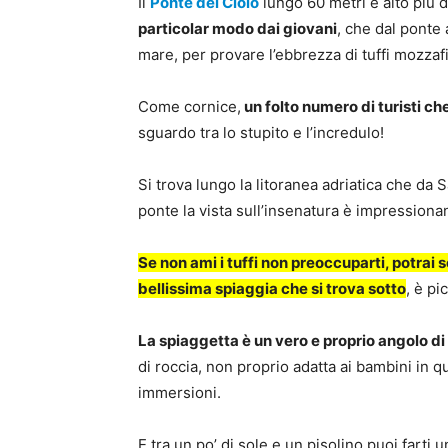
Il
Ponte del Ciolo
lungo 60 metri e alto più d
particolar modo dai giovani
, che dal ponte 
mare, per provare l’ebbrezza di tuffi mozzafi
Come cornice,
un folto numero di turisti c
sguardo tra lo stupito e l’incredulo!
Si trova lungo la litoranea adriatica che da 
ponte la vista sull’insenatura è impressionan
Se non ami i tuffi non preoccuparti, potrai s
bellissima spiaggia che si trova sotto
, è pi
La spiaggetta è un vero e proprio angolo di
di roccia, non proprio adatta ai bambini in q
immersioni.
E tra un po’ di sole e un pisolino puoi farti