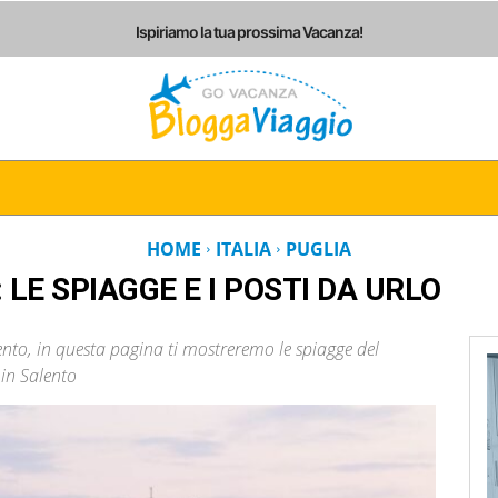
Ispiriamo la tua prossima Vacanza!
I
ITALIA
EUROPA
AMERICHE
ASIA
AF
HOME
ITALIA
PUGLIA
LE SPIAGGE E I POSTI DA URLO
ento, in questa pagina ti mostreremo le spiagge del
 in Salento