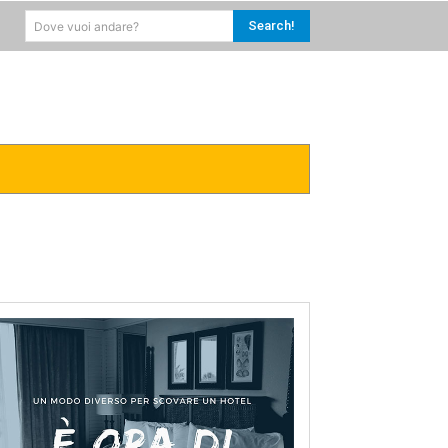
Search!
Dove vuoi andare?
RICA
CARAIBI
MORE