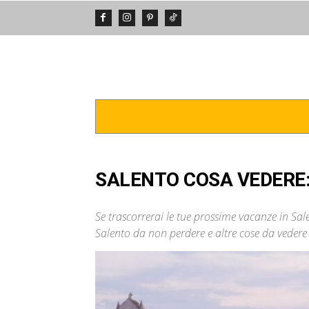
DA VEDERE
POSTI INCREDIBIL
SALENTO COSA VEDERE: 
Se trascorrerai le tue prossime vacanze in Sal
Salento da non perdere e altre cose da vedere