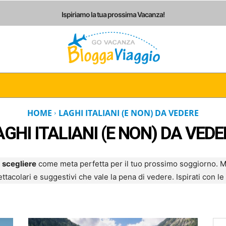
Ispiriamo la tua prossima Vacanza!
I
ITALIA
EUROPA
AMERICHE
ASIA
AF
HOME
LAGHI ITALIANI (E NON) DA VEDERE
AGHI ITALIANI (E NON) DA VEDE
da scegliere
come meta perfetta per il tuo prossimo soggiorno. Ma 
tacolari e suggestivi che vale la pena di vedere. Ispirati con le f