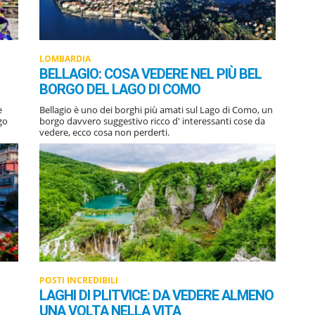
LOMBARDIA
BELLAGIO: COSA VEDERE NEL PIÙ BEL
BORGO DEL LAGO DI COMO
e
Bellagio è uno dei borghi più amati sul Lago di Como, un
go
borgo davvero suggestivo ricco d' interessanti cose da
vedere, ecco cosa non perderti.
POSTI INCREDIBILI
LAGHI DI PLITVICE: DA VEDERE ALMENO
UNA VOLTA NELLA VITA