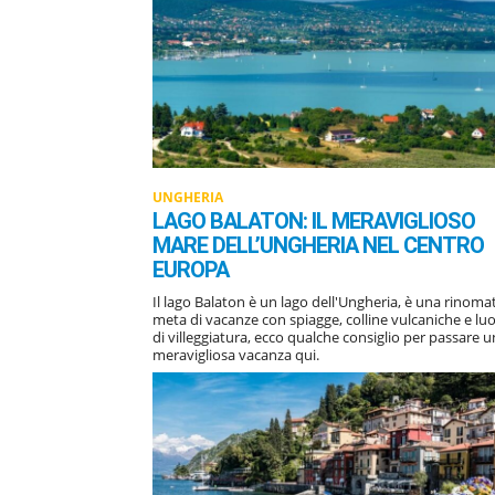
UNGHERIA
LAGO BALATON: IL MERAVIGLIOSO
MARE DELL’UNGHERIA NEL CENTRO
EUROPA
Il lago Balaton è un lago dell'Ungheria, è una rinoma
meta di vacanze con spiagge, colline vulcaniche e lu
di villeggiatura, ecco qualche consiglio per passare 
meravigliosa vacanza qui.