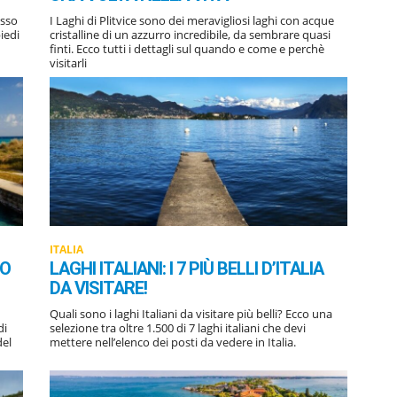
usso
I Laghi di Plitvice sono dei meravigliosi laghi con acque
iedi
cristalline di un azzurro incredibile, da sembrare quasi
finti. Ecco tutti i dettagli sul quando e come e perchè
visitarli
ITALIA
LO
LAGHI ITALIANI: I 7 PIÙ BELLI D’ITALIA
DA VISITARE!
Quali sono i laghi Italiani da visitare più belli? Ecco una
di
selezione tra oltre 1.500 di 7 laghi italiani che devi
del
mettere nell’elenco dei posti da vedere in Italia.