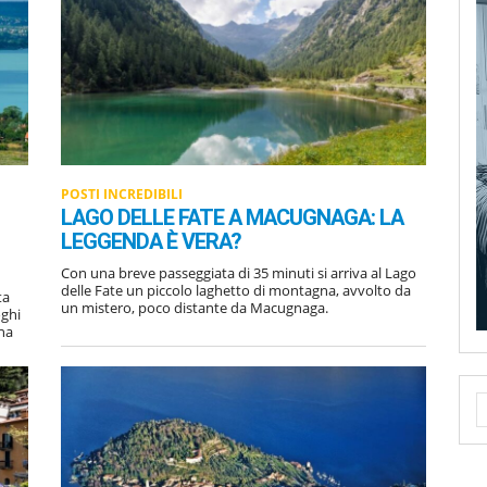
POSTI INCREDIBILI
LAGO DELLE FATE A MACUGNAGA: LA
LEGGENDA È VERA?
Con una breve passeggiata di 35 minuti si arriva al Lago
delle Fate un piccolo laghetto di montagna, avvolto da
ta
un mistero, poco distante da Macugnaga.
oghi
una