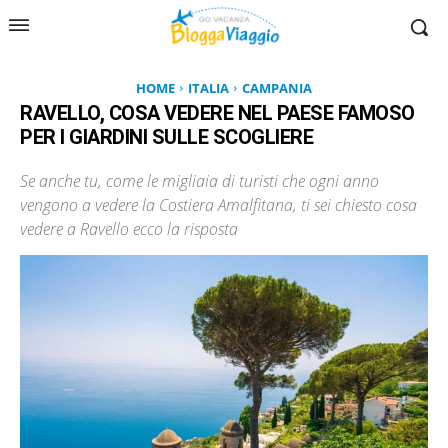
HOME
ITALIA
CAMPANIA
RAVELLO, COSA VEDERE NEL PAESE FAMOSO
PER I GIARDINI SULLE SCOGLIERE
Se anche tu, come le migliaia di turisti che ogni anno
vengono a vedere la Costiera Amalfitana, ti sei chiesto cosa
vedere a Ravello ecco la risposta