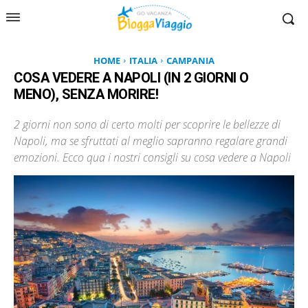
HOME
ITALIA
CAMPANIA
COSA VEDERE A NAPOLI (IN 2 GIORNI O
MENO), SENZA MORIRE!
2 giorni non sono di certo molti per scoprire le bellezze di
Napoli, ma se sfruttati al meglio sapranno regalare grandi
emozioni. Ecco qua i nostri consigli su cosa vedere a Napoli