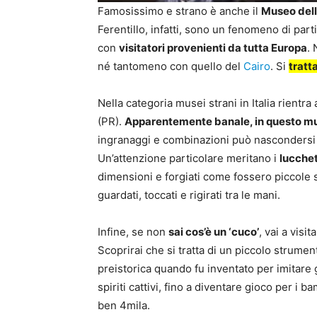
Famosissimo e strano è anche il
Museo dell
Ferentillo, infatti, sono un fenomeno di part
con
visitatori provenienti da tutta Europa
. 
né tantomeno con quello del
Cairo
. Si
tratt
Nella categoria musei strani in Italia rientra
(PR).
Apparentemente banale, in questo mu
ingranaggi e combinazioni può nascondersi l
Un’attenzione particolare meritano i
lucchet
dimensioni e forgiati come fossero piccole s
guardati, toccati e rigirati tra le mani.
Infine, se non
sai cos’è un ‘cuco’
, vai a visit
Scoprirai che si tratta di un piccolo strument
preistorica quando fu inventato per imitare g
spiriti cattivi, fino a diventare gioco per i b
ben 4mila.