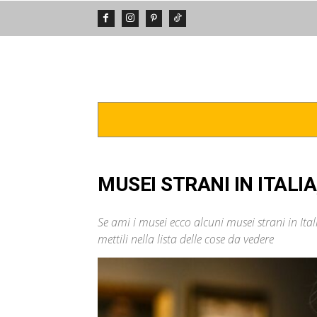
DA VEDERE
POSTI INCREDIBIL
MUSEI STRANI IN ITALI
Se ami i musei ecco alcuni musei strani in Ital
mettili nella lista delle cose da vedere