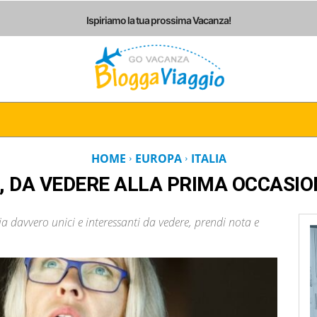
Ispiriamo la tua prossima Vacanza!
I
ITALIA
EUROPA
AMERICHE
ASIA
AF
HOME
EUROPA
ITALIA
A, DA VEDERE ALLA PRIMA OCCASIO
ia davvero unici e interessanti da vedere, prendi nota e