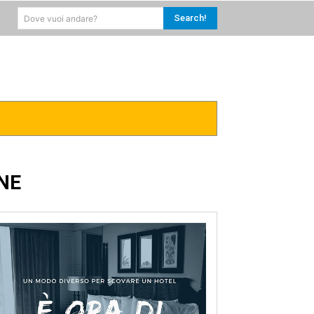
Search!
Dove vuoi andare?
RICA
CARAIBI
MORE
NE