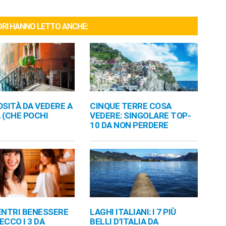
TORI HANNO LETTO ANCHE:
OSITÀ DA VEDERE A
CINQUE TERRE COSA
 (CHE POCHI
VEDERE: SINGOLARE TOP-
10 DA NON PERDERE
ENTRI BENESSERE
LAGHI ITALIANI: I 7 PIÙ
ECCO I 3 DA
BELLI D’ITALIA DA