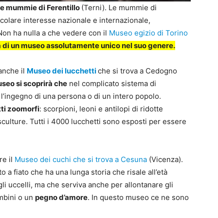
e mummie di Ferentillo
(Terni). Le mummie di
icolare interesse nazionale e internazionale,
Non ha nulla a che vedere con il
Museo egizio di Torino
a di un museo assolutamente unico nel suo genere.
 anche il
Museo dei lucchetti
che si trova a Cedogno
seo si scoprirà che
nel complicato sistema di
’ingegno di una persona o di un intero popolo.
ti zoomorfi
: scorpioni, leoni e antilopi di ridotte
culture. Tutti i 4000 lucchetti sono esposti per essere
are il
Museo dei cuchi che si trova a Cesuna
(Vicenza).
o a fiato che ha una lunga storia che risale all’età
li uccelli, ma che serviva anche per allontanare gli
ambini o un
pegno d’amore
. In questo museo ce ne sono