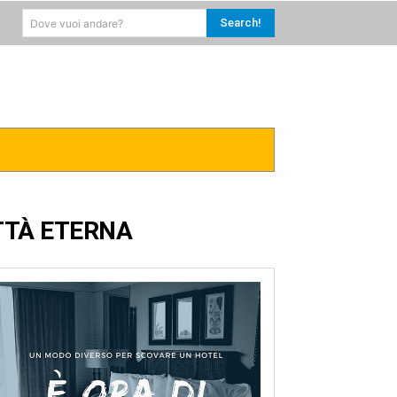
Search!
Dove vuoi andare?
RICA
CARAIBI
MORE
ITTÀ ETERNA