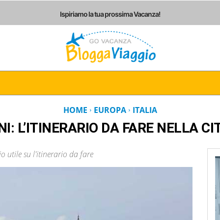
Ispiriamo la tua prossima Vacanza!
I
ITALIA
EUROPA
AMERICHE
ASIA
AF
HOME
EUROPA
ITALIA
NI: L’ITINERARIO DA FARE NELLA C
 utile su l'itinerario da fare