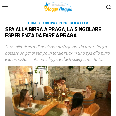
HOME
EUROPA
REPUBBLICA CECA
SPA ALLA BIRRA A PRAGA, LA SINGOLARE
ESPERIENZA DA FARE A PRAGA!
Se sei alla ricerca di qualcosa di singolare da fare a Praga,
passare un po’ di tempo in totale relax in una spa alla birra
è la risposta, continua a leggere che ti spieghiamo tutto!