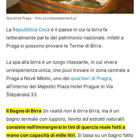
Spa birra Praga - Foto pivnilaznebernard.cz
La
Repubblica Ceca
è il paese in cui la birra fa
letteralmente parte del patrimonio nazionale. Infatti a
Praga si possono provare le Terme di Birra .
La spa alla birra è un luogo rilassante, in cui vivere
un’esperienza unica, che puoi trovare in zona centrale a
Praga a Nové Město, uno dei
quartieri di Pragra
,
all’interno del Majestic Plaza Hotel Prague in Via
Štěpánská 33
Il Bagno di Birra
(
in realtà non è birra birra, ma è un
bagno termale con luppolo, lievito ed estratti naturali
)
consiste nell’immergersi in tini di quercia reale fatti a
mano con capacità di mille litri.
Si basa su un bagno fatto