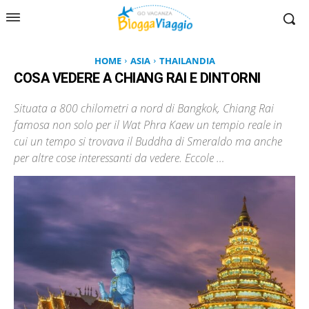
HOME
ASIA
THAILANDIA
COSA VEDERE A CHIANG RAI E DINTORNI
Situata a 800 chilometri a nord di Bangkok, Chiang Rai
famosa non solo per il Wat Phra Kaew un tempio reale in
cui un tempo si trovava il Buddha di Smeraldo ma anche
per altre cose interessanti da vedere. Eccole …