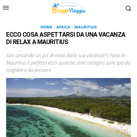
HOME
AFRICA
MAURITIUS
ECCO COSA ASPETTARSI DA UNA VACANZA
DI RELAX A MAURITIUS
Stai cercando un po’ di relax dalla tua vacanza? L'Isola di
Mauritius è perfetta ecco qualche utile consiglio sulle spa da
scegliere e da provare.