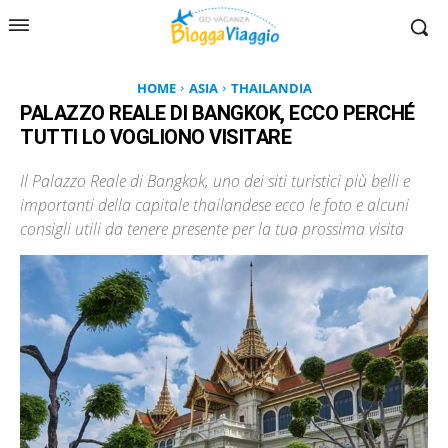
HOME
ASIA
THAILANDIA
PALAZZO REALE DI BANGKOK, ECCO PERCHÉ
TUTTI LO VOGLIONO VISITARE
Il Palazzo Reale di Bangkok, uno dei siti turistici più belli e
importanti della capitale thailandese ecco le foto e alcuni
consigli utili da tenere presente per la tua prossima visita