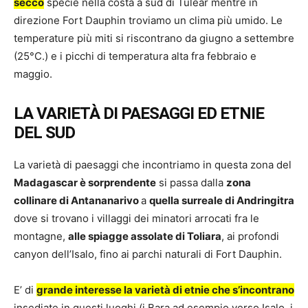
secco
specie nella costa a sud di Tulear mentre in
direzione Fort Dauphin troviamo un clima più umido. Le
temperature più miti si riscontrano da giugno a settembre
(25°C.) e i picchi di temperatura alta fra febbraio e
maggio.
LA VARIETÀ DI PAESAGGI ED ETNIE
DEL SUD
La varietà di paesaggi che incontriamo in questa zona del
Madagascar è sorprendente
si passa dalla
zona
collinare di Antananarivo
a
quella surreale di Andringitra
dove si trovano i villaggi dei minatori arrocati fra le
montagne,
alle spiagge assolate di Toliara
, ai profondi
canyon dell’Isalo, fino ai parchi naturali di Fort Dauphin.
E’ di
grande interesse la varietà di etnie che s’incontrano
insediate in questi luoghi (i Bara ad esempio verso Isalo, i