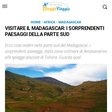
HOME
AFRICA
MADAGASCAR
VISITARE IL MADAGASCAR: I SORPRENDENTI
PAESAGGI DELLA PARTE SUD
Ecco cosa vedere nella parte sud del Madagascar, i
sorprendenti paesaggi, dalla zona collinare di Antananarivo
alle spiagge assolate di Toliara. Guarda qua!