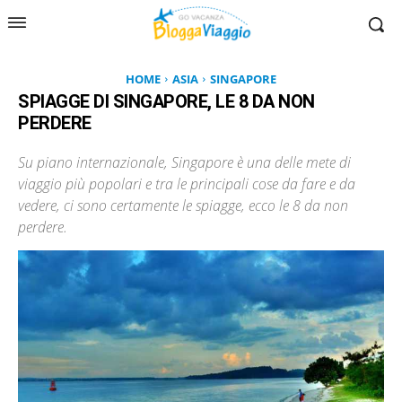
HOME
ASIA
SINGAPORE
SPIAGGE DI SINGAPORE, LE 8 DA NON
PERDERE
Su piano internazionale, Singapore è una delle mete di
viaggio più popolari e tra le principali cose da fare e da
vedere, ci sono certamente le spiagge, ecco le 8 da non
perdere.