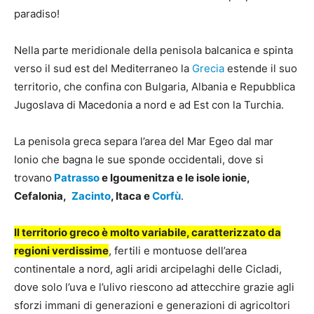
paradiso!
Nella parte meridionale della penisola balcanica e spinta
verso il sud est del Mediterraneo la
Grecia
estende il suo
territorio, che confina con Bulgaria, Albania e Repubblica
Jugoslava di Macedonia a nord e ad Est con la Turchia.
La penisola greca separa l’area del Mar Egeo dal mar
Ionio che bagna le sue sponde occidentali, dove si
trovano
Patrasso
e Igoumenitza e le isole ionie,
Cefalonia,
Zacinto
, Itaca e
Corfù
.
Il territorio greco è molto variabile, caratterizzato da
regioni verdissime
, fertili e montuose dell’area
continentale a nord, agli aridi arcipelaghi delle Cicladi,
dove solo l’uva e l’ulivo riescono ad attecchire grazie agli
sforzi immani di generazioni e generazioni di agricoltori