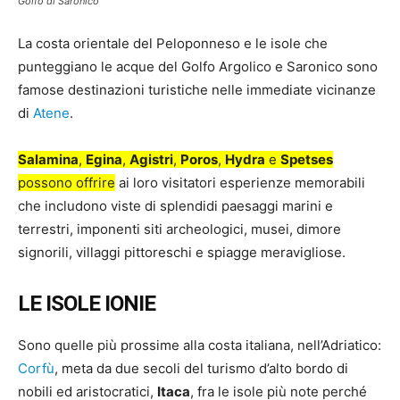
Golfo di Saronico
La costa orientale del Peloponneso e le isole che
punteggiano le acque del Golfo Argolico e Saronico sono
famose destinazioni turistiche nelle immediate vicinanze
di
Atene
.
Salamina
,
Egina
,
Agistri
,
Poros
,
Hydra
e
Spetses
possono offrire
ai loro visitatori esperienze memorabili
che includono viste di splendidi paesaggi marini e
terrestri, imponenti siti archeologici, musei, dimore
signorili, villaggi pittoreschi e spiagge meravigliose.
LE ISOLE IONIE
Sono quelle più prossime alla costa italiana, nell’Adriatico:
Corfù
, meta da due secoli del turismo d’alto bordo di
nobili ed aristocratici,
Itaca
, fra le isole più note perché