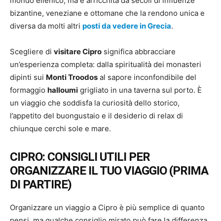
mondo ellenico, ma è arricchita da secoli di influenze
bizantine, veneziane e ottomane che la rendono unica e
diversa da molti altri
posti da vedere in Grecia
.
Scegliere di
visitare Cipro
significa abbracciare
un’esperienza completa: dalla spiritualità dei monasteri
dipinti sui
Monti Troodos
al sapore inconfondibile del
formaggio
halloumi
grigliato in una taverna sul porto. È
un viaggio che soddisfa la curiosità dello storico,
l’appetito del buongustaio e il desiderio di relax di
chiunque cerchi sole e mare.
CIPRO: CONSIGLI UTILI PER
ORGANIZZARE IL TUO VIAGGIO (PRIMA
DI PARTIRE)
Organizzare un viaggio a Cipro è più semplice di quanto
pensi, ma qualche consiglio mirato può fare la differenza.