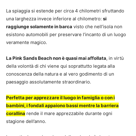
La spiaggia si estende per circa 4 chilometri sfruttando
una larghezza invece inferiore al chilometro:
si
raggiunge solamente in barca
visto che nell’isola non
esistono automobili per preservare l’incanto di un luogo
veramente magico.
La Pink Sands Beach non è quasi mai affollata
, in virtù
della volontà di chi viene qui soprattutto legata alla
conoscenza della natura e al vero godimento di un
paesaggio assolutamente straordinario.
Perfetta per apprezzare il luogo in famiglia o con i
bambini, i fondali appaiono bassi mentre la barriera
corallina
rende il mare apprezzabile durante ogni
stagione dell’anno.