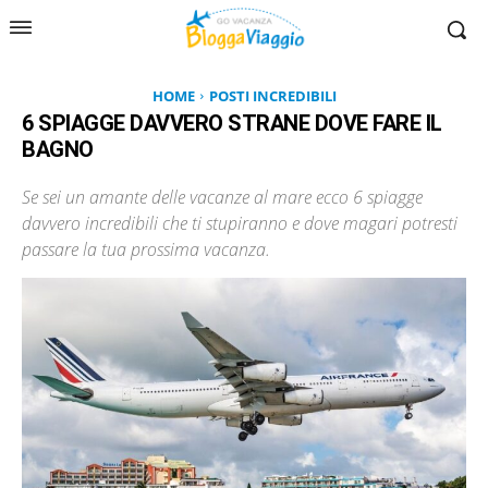
HOME
POSTI INCREDIBILI
6 SPIAGGE DAVVERO STRANE DOVE FARE IL
BAGNO
Se sei un amante delle vacanze al mare ecco 6 spiagge
davvero incredibili che ti stupiranno e dove magari potresti
passare la tua prossima vacanza.