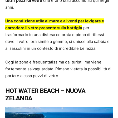
tutti i pezzi di vetro
che erano stati accumulati qui negli
anni.
Una condizione utile al mare e ai venti per levigare e
corrodere il vetro presente sulla battigia
per
trasformarlo in una distesa colorata e piena di riflessi
dove il vetro, ora simile a gemme, si unisce alla sabbia e
ai sassolini in un contesto di incredibile bellezza.
Oggi la zona è frequentatissima dai turisti, ma viene
fortemente salvaguardata. Rimane vietata la possibilità di
portare a casa pezzi di vetro.
HOT WATER BEACH – NUOVA
ZELANDA