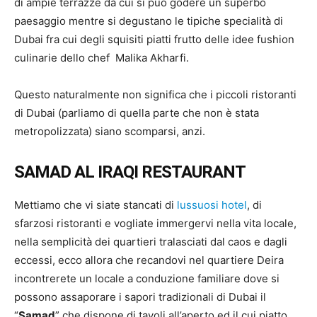
di ampie terrazze da cui si può godere un superbo
paesaggio mentre si degustano le tipiche specialità di
Dubai fra cui degli squisiti piatti frutto delle idee fushion
culinarie dello chef Malika Akharfi.
Questo naturalmente non significa che i piccoli ristoranti
di Dubai (parliamo di quella parte che non è stata
metropolizzata) siano scomparsi, anzi.
SAMAD AL IRAQI RESTAURANT
Mettiamo che vi siate stancati di
lussuosi hotel
, di
sfarzosi ristoranti e vogliate immergervi nella vita locale,
nella semplicità dei quartieri tralasciati dal caos e dagli
eccessi, ecco allora che recandovi nel quartiere Deira
incontrerete un locale a conduzione familiare dove si
possono assaporare i sapori tradizionali di Dubai il
“
Samad
” che dispone di tavoli all’aperto ed il cui piatto