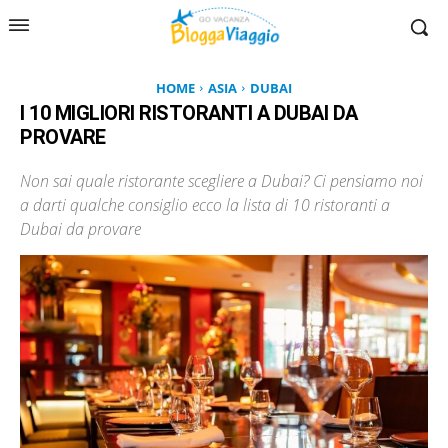
HOME
ASIA
DUBAI
I 10 MIGLIORI RISTORANTI A DUBAI DA
PROVARE
Non sai quale ristorante scegliere a Dubai? Ci pensiamo noi
a darti qualche consiglio ecco la lista di 10 ristoranti a
Dubai da provare