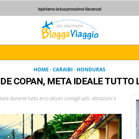
Ispiriamo la tua prossima Vacanza!
I
ITALIA
EUROPA
AMERICHE
ASIA
AF
HOME
CARAIBI
HONDURAS
 DE COPAN, META IDEALE TUTTO 
le durante tutto ecco alcuni consigli utili, attrazioni e