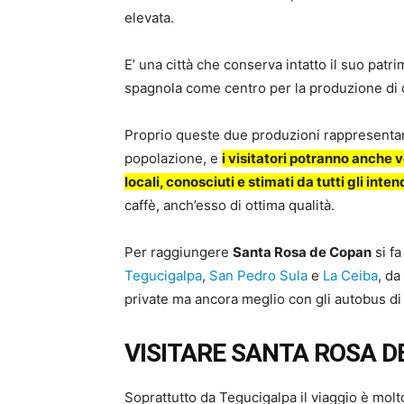
elevata.
E’ una città che conserva intatto il suo patr
spagnola come centro per la produzione di d
Proprio queste due produzioni rappresentan
popolazione, e
i visitatori potranno anche 
locali, conosciuti e stimati da tutti gli inte
caffè, anch’esso di ottima qualità.
Per raggiungere
Santa Rosa de Copan
si fa
Tegucigalpa
,
San Pedro Sula
e
La Ceiba
, da
private ma ancora meglio con gli autobus d
VISITARE SANTA ROSA D
Soprattutto da Tegucigalpa il viaggio è molt