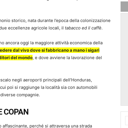
imonio storico, nata durante l’epoca della colonizzazione
ue eccellenze agricole locali, il
tabacco ed il caffè
.
o ancora oggi la maggiore attività economica della
vedere dal vivo dove si fabbricano a mano i sigari
nditori del mondo
, e dove avviene la lavorazione del
 scalo negli aeroporti principali dell’Honduras,
 cui poi si raggiunge la località sia con automobili
i diverse compagnie.
E COPAN
o affascinante, perché si attraversa una strada