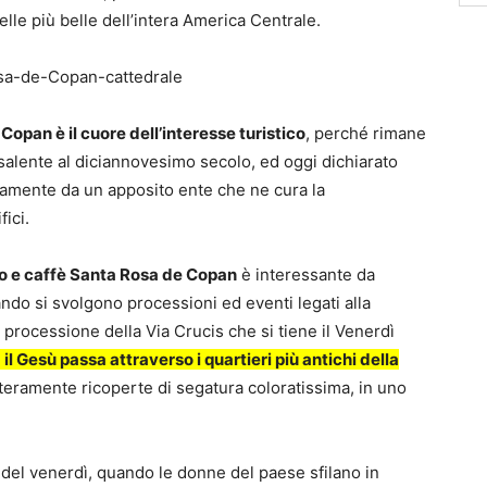
elle più belle dell’intera America Centrale.
opan è il cuore dell’interesse turistico
, perché rimane
 risalente al diciannovesimo secolo, ed oggi dichiarato
mente da un apposito ente che ne cura la
fici.
cco e caffè Santa Rosa de Copan
è interessante da
ando si svolgono processioni ed eventi legati alla
 processione della Via Crucis che si tiene il Venerdì
il Gesù passa attraverso i quartieri più antichi della
teramente ricoperte di segatura coloratissima, in uno
del venerdì, quando le donne del paese sfilano in