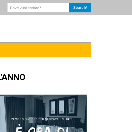
Search!
Dove vuoi andare?
RICA
CARAIBI
MORE
L’ANNO