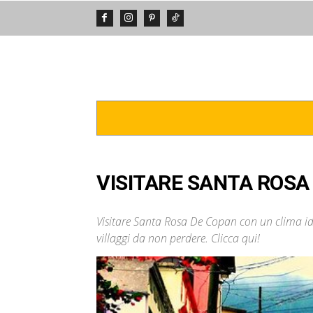
DA VEDERE
POSTI INCREDIBIL
VISITARE SANTA ROSA
Visitare Santa Rosa De Copan con un clima idea
villaggi da non perdere. Clicca qui!