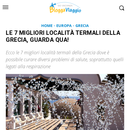
HOME
EUROPA
GRECIA
LE 7 MIGLIORI LOCALITÀ TERMALI DELLA
GRECIA, GUARDA QUA!
Ecco le 7 migliori località termali della Grecia dove è
possibile curare diversi problemi di salute, soprattutto quelli
legati alla respirazione