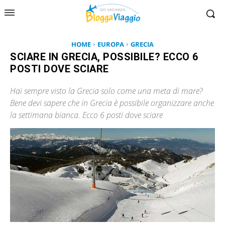
HOME
EUROPA
GRECIA
SCIARE IN GRECIA, POSSIBILE? ECCO 6
POSTI DOVE SCIARE
Hai sempre visto la Grecia solo come una meta di mare?
Bene devi sapere che in Grecia è possibile organizzare anche
la settimana bianca. Ecco 6 posti dove sciare