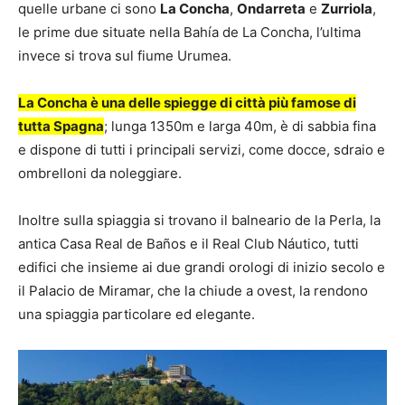
quelle urbane ci sono
La Concha
,
Ondarreta
e
Zurriola
,
le prime due situate nella Bahía de La Concha, l’ultima
invece si trova sul fiume Urumea.
La Concha è una delle spiegge di città più famose di
tutta Spagna
; lunga 1350m e larga 40m, è di sabbia fina
e dispone di tutti i principali servizi, come docce, sdraio e
ombrelloni da noleggiare.
Inoltre sulla spiaggia si trovano il balneario de la Perla, la
antica Casa Real de Baños e il Real Club Náutico, tutti
edifici che insieme ai due grandi orologi di inizio secolo e
il Palacio de Miramar, che la chiude a ovest, la rendono
una spiaggia particolare ed elegante.