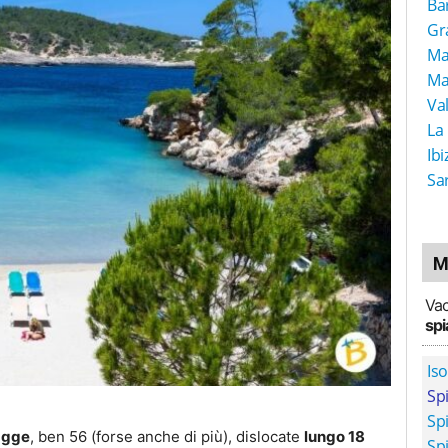
Ba
Gr
Ma
Ma
Va
La
Ibi
Sa
M
Vac
spi
Iso
Spi
Sp
iagge
, ben 56 (forse anche di più), dislocate
lungo 18
Sp