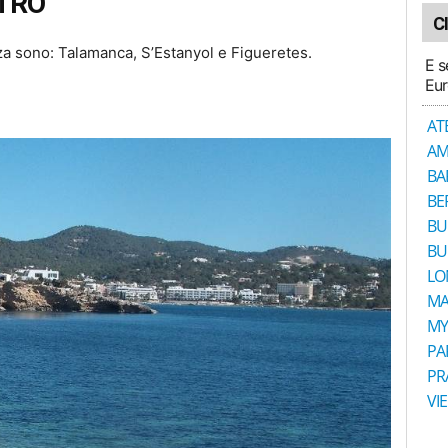
NTRO
C
biza sono: Talamanca, S’Estanyol e Figueretes.
E s
Eur
AT
AM
BA
BE
BU
BU
LO
MA
MY
PA
PR
VI