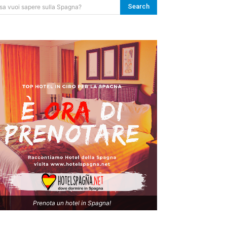
Search
sa vuoi sapere sulla Spagna?
Prenota un hotel in Spagna!