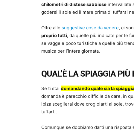
chilometri di distese sabbiose
intervallate 
godersi il sole ed il mare prima di tuffarsi 
Oltre alle
suggestive cose da vedere
, ci so
proprio tutti
, da quelle più indicate per le f
selvagge e poco turistiche a quelle più tr
musica per l’intera giornata.
QUAL’È LA SPIAGGIA PIÙ 
Se ti stai
domandando quale sia la spiaggia p
domanda è parecchio difficile da dare, in qu
Ibiza sceglierai dove crogiolarti al sole, tr
tuffarti.
Comunque se dobbiamo darti una risposta ecc