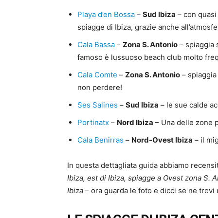
Playa d’en Bossa
–
Sud Ibiza
– con quasi
spiagge di Ibiza, grazie anche all’atmosf
Cala Bassa
–
Zona S. Antonio
– spiaggia s
famoso è lussuoso beach club molto fre
Cala Comte
–
Zona S. Antonio
– spiaggia 
non perdere!
Ses Salines
–
Sud Ibiza
– le sue calde ac
Portinatx
–
Nord Ibiza
– Una delle zone pi
Cala Benirras
–
Nord-Ovest Ibiza
– il mi
In questa dettagliata guida abbiamo recens
Ibiza, est di Ibiza, spiagge a Ovest zona S. 
Ibiza
– ora guarda le foto e dicci se ne trovi