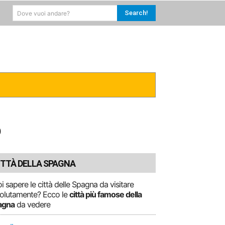
Search!
Dove vuoi andare?
RICA
CARAIBI
MORE
D
ITTÀ DELLA SPAGNA
i sapere le città delle Spagna da visitare
olutamente? Ecco le
città più famose della
agna
da vedere