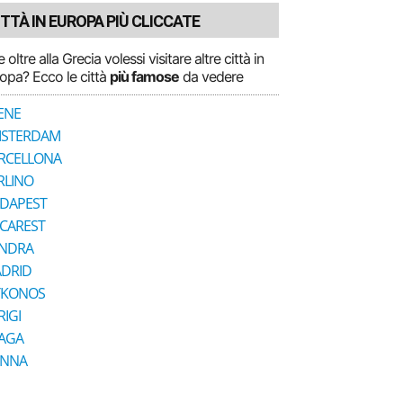
ITTÀ IN EUROPA PIÙ CLICCATE
e oltre alla Grecia volessi visitare altre città in
opa? Ecco le città
più famose
da vedere
ENE
STERDAM
RCELLONA
RLINO
DAPEST
CAREST
NDRA
DRID
KONOS
RIGI
AGA
ENNA