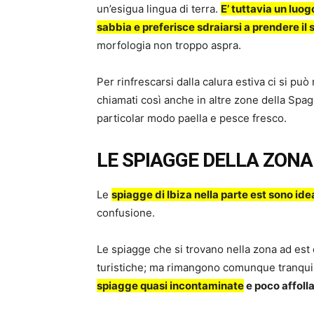
un’esigua lingua di terra.
E’ tuttavia un luo
sabbia e preferisce sdraiarsi a prendere il 
morfologia non troppo aspra.
Per rinfrescarsi dalla calura estiva ci si può 
chiamati così anche in altre zone della Spa
particolar modo paella e pesce fresco.
LE SPIAGGE DELLA ZONA 
Le
spiagge di Ibiza nella parte est sono idea
confusione.
Le spiagge che si trovano nella zona ad est 
turistiche; ma rimangono comunque tranqui
spiagge quasi incontaminate
e poco affoll