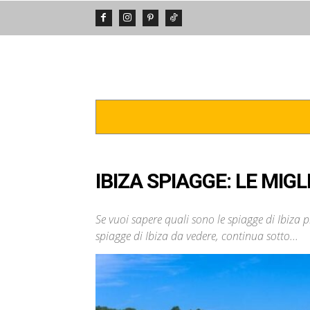
DA VEDERE
POSTI INCREDIBIL
IBIZA SPIAGGE: LE MIG
Se vuoi sapere quali sono le spiagge di Ibiza p
spiagge di Ibiza da vedere, continua sotto...