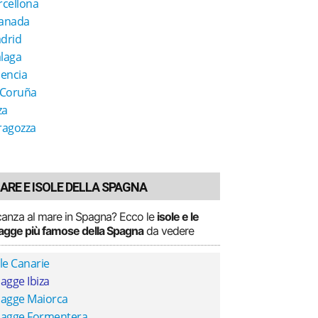
rcellona
anada
drid
laga
lencia
 Coruña
za
ragozza
ARE E ISOLE DELLA SPAGNA
anza al mare in Spagna? Ecco le
isole e le
agge più famose della Spagna
da vedere
le Canarie
agge Ibiza
iagge Maiorca
iagge Formentera