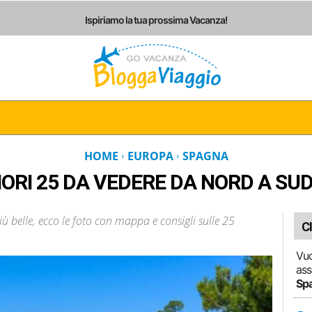
Ispiriamo la tua prossima Vacanza!
I
ITALIA
EUROPA
AMERICHE
ASIA
AF
HOME
EUROPA
SPAGNA
LIORI 25 DA VEDERE DA NORD A SU
iù belle, ecco le foto con mappa e consigli sulle 25
C
Vuo
ass
Sp