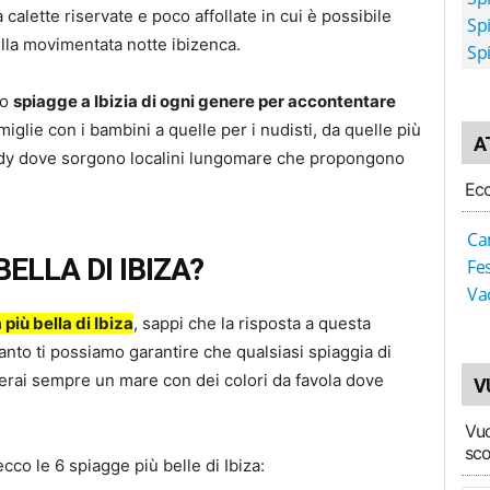
a calette riservate e poco affollate in cui è possibile
Sp
nella movimentata notte ibizenca.
Sp
no
spiagge a Ibizia di ogni genere per accontentare
amiglie con i bambini a quelle per i nudisti, da quelle più
A
endy dove sorgono localini lungomare che propongono
Ecc
Ca
BELLA DI IBIZA?
Fe
Va
iù bella di Ibiza
, sappi che la risposta a questa
anto ti possiamo garantire che qualsiasi spiaggia di
overai sempre un mare con dei colori da favola dove
V
Vuo
sco
o le 6 spiagge più belle di Ibiza: