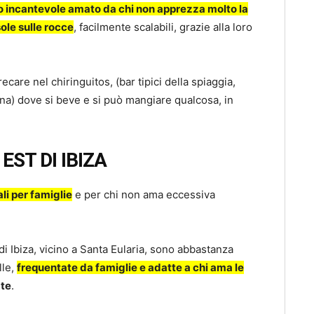
go incantevole amato da chi non apprezza molto la
sole sulle rocce
, facilmente scalabili, grazie alla loro
recare nel chiringuitos, (bar tipici della spiaggia,
gna) dove si beve e si può mangiare qualcosa, in
EST DI IBIZA
li per famiglie
e per chi non ama eccessiva
di Ibiza, vicino a Santa Eularia, sono abbastanza
lle,
frequentate da famiglie e adatte a chi ama le
ate
.