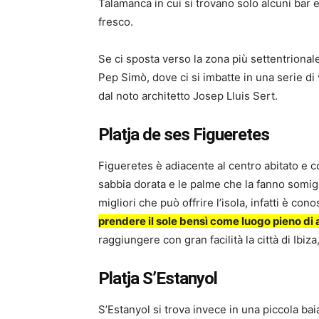
Talamanca in cui si trovano solo alcuni bar 
fresco.
Se ci sposta verso la zona più settentrional
Pep Simò, dove ci si imbatte in una serie di 
dal noto architetto Josep Lluis Sert.
Platja de ses Figueretes
Figueretes è adiacente al centro abitato e co
sabbia dorata e le palme che la fanno somigl
migliori che può offrire l’isola, infatti è co
prendere il sole bensì come luogo pieno di 
raggiungere con gran facilità la città di Ibiza
Platja S’Estanyol
S’Estanyol si trova invece in una piccola bai