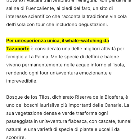
trovano i vulcani San Antonio e Teneguía. Non perdere le
saline di Fuencaliente, ai piedi del faro, un sito di
interesse scientifico che racconta la tradizione vinicola
dell’isola con tour che includono degustazioni.
Per un’esperienza unica, il whale-watching da
Tazacorte
è considerato una delle migliori attività per
famiglie a La Palma. Molte specie di delfini e balene
vivono permanentemente nelle acque intorno all’isola,
rendendo ogni tour un’avventura emozionante e
imprevedibile.
Bosque de los Tilos, dichiarato Riserva della Biosfera, è
uno dei boschi laurisilva più importanti delle Canarie. La
sua vegetazione densa e verde trasforma ogni
passeggiata in un’avventura fiabesca, con cascate, tunnel
naturali e una varietà di specie di piante e uccelli da
scoprire.