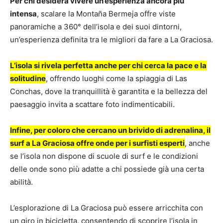
Per chi desidera vivere un’esperienza ancora più
intensa
, scalare la Montaña Bermeja offre viste
panoramiche a 360° dell’isola e dei suoi dintorni,
un’esperienza definita tra le migliori da fare a La Graciosa.
L’isola si rivela perfetta anche per chi cerca la pace e la
solitudine
, offrendo luoghi come la spiaggia di Las
Conchas, dove la tranquillità è garantita e la bellezza del
paesaggio invita a scattare foto indimenticabili.
Infine, per coloro che cercano un brivido di adrenalina, il
surf a La Graciosa offre onde per i surfisti esperti
, anche
se l’isola non dispone di scuole di surf e le condizioni
delle onde sono più adatte a chi possiede già una certa
abilità.
L’esplorazione di La Graciosa può essere arricchita con
un giro in bicicletta, consentendo di scoprire l’isola in