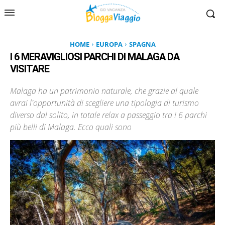
HOME
EUROPA
SPAGNA
I 6 MERAVIGLIOSI PARCHI DI MALAGA DA
VISITARE
Malaga ha un patrimonio naturale, che grazie al quale
avrai l'opportunità di scegliere una tipologia di turismo
diverso dal solito, in totale relax a passeggio tra i 6 parchi
più belli di Malaga. Ecco quali sono