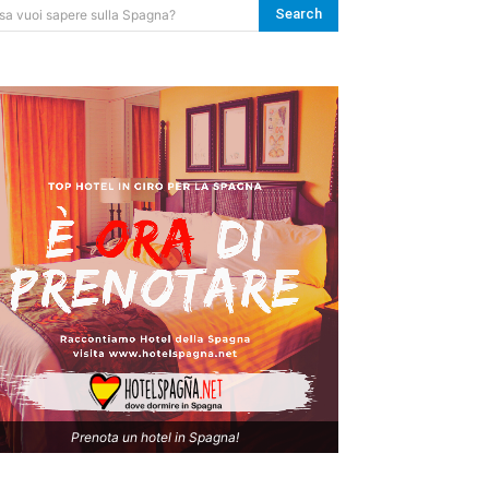
Search
sa vuoi sapere sulla Spagna?
Prenota un hotel in Spagna!