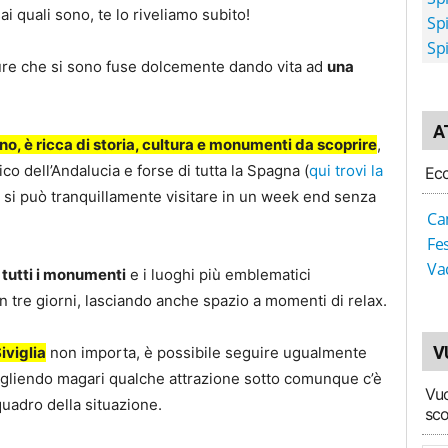
 quali sono, te lo riveliamo subito!
Sp
Sp
ulture che si sono fuse dolcemente dando vita ad
una
A
nno, è ricca di storia, cultura e monumenti da scoprire
,
co dell’Andalucia e forse di tutta la Spagna (
qui trovi la
Ecc
e si può tranquillamente visitare in un week end senza
Ca
Fe
Va
 tutti i monumenti
e i luoghi più emblematici
i in tre giorni, lasciando anche spazio a momenti di relax.
V
iviglia
non importa, è possibile seguire ugualmente
 togliendo magari qualche attrazione sotto comunque c’è
Vuo
 quadro della situazione.
sco