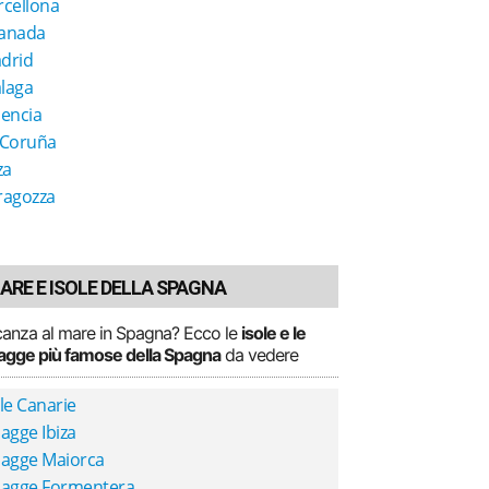
rcellona
anada
drid
laga
lencia
 Coruña
za
ragozza
ARE E ISOLE DELLA SPAGNA
anza al mare in Spagna? Ecco le
isole e le
agge più famose della Spagna
da vedere
le Canarie
agge Ibiza
iagge Maiorca
iagge Formentera