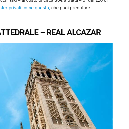
hi taxi – al costo di circa 30€ a tratta – o l’utilizzo di
sfer privati come questo,
che puoi prenotare
CATTEDRALE – REAL ALCAZAR