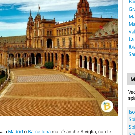
Ba
Gr
Ma
Ma
Va
La
Ibi
Sa
M
Vac
spi
Iso
Spi
Sp
sa a
Madrid
o
Barcellona
ma c’è anche Siviglia, con le
Sp