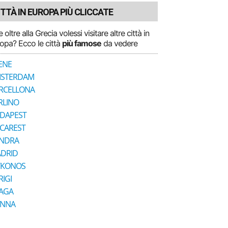
ITTÀ IN EUROPA PIÙ CLICCATE
e oltre alla Grecia volessi visitare altre città in
opa? Ecco le città
più famose
da vedere
ENE
STERDAM
RCELLONA
RLINO
DAPEST
CAREST
NDRA
DRID
KONOS
RIGI
AGA
ENNA