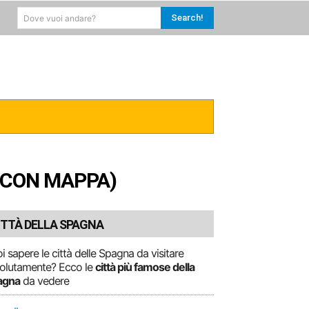
Search!
Dove vuoi andare?
RICA
CARAIBI
MORE
 (CON MAPPA)
ITTÀ DELLA SPAGNA
i sapere le città delle Spagna da visitare
olutamente? Ecco le
città più famose della
agna
da vedere