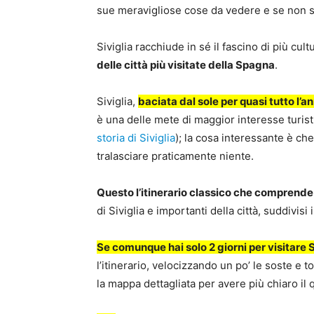
sue meravigliose cose da vedere e se non sai
Siviglia racchiude in sé il fascino di più c
delle città più visitate della Spagna
.
Siviglia,
baciata dal sole per quasi tutto l’a
è una delle mete di maggior interesse turisti
storia di Siviglia
); la cosa interessante è ch
tralasciare praticamente niente.
Questo l’itinerario classico che comprende
di Siviglia e importanti della città, suddivis
Se comunque hai solo 2 giorni per visitare S
l’itinerario, velocizzando un po’ le soste e
la mappa dettagliata per avere più chiaro il