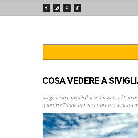
DA VEDERE
POSTI INCREDIBIL
COSA VEDERE A SIVIGLI
Siviglia è la capitale dell'Andalusia, nel Sud 
quartiere Triana ma anche per molte altre cose