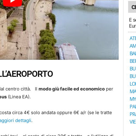
C
E s
Eur
AT
AM
BA
BE
BU
ALL’AEROPORTO
BU
LO
dal centro città. Il
modo giù facile ed economico
per
MA
 bus
(Linea EA).
MY
PA
o costa circa 4€ solo andata oppure 6€ a/r (se le tratte
PR
aggiori dettagli
.
VI