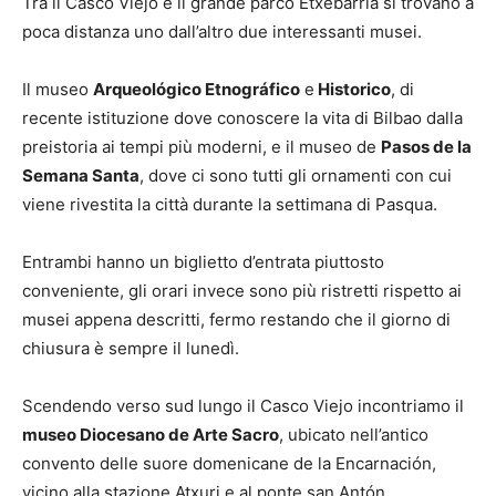
Tra il Casco Viejo e il grande parco Etxebarria si trovano a
poca distanza uno dall’altro due interessanti musei.
Il museo
Arqueológico Etnográfico
e
Historico
, di
recente istituzione dove conoscere la vita di Bilbao dalla
preistoria ai tempi più moderni, e il museo de
Pasos de la
Semana Santa
, dove ci sono tutti gli ornamenti con cui
viene rivestita la città durante la settimana di Pasqua.
Entrambi hanno un biglietto d’entrata piuttosto
conveniente, gli orari invece sono più ristretti rispetto ai
musei appena descritti, fermo restando che il giorno di
chiusura è sempre il lunedì.
Scendendo verso sud lungo il Casco Viejo incontriamo il
museo Diocesano de Arte Sacro
, ubicato nell’antico
convento delle suore domenicane de la Encarnación,
vicino alla stazione Atxuri e al ponte san Antón.